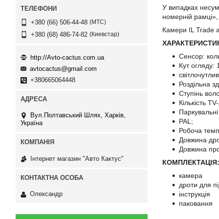
У випадках несум
номерній рамці»,
МТС
+380 (66) 506-44-48
Камери IL Trade а
Киевстар
+380 (68) 486-74-82
ХАРАКТЕРИСТИ
Сенсор: ко
http://Avto-cactus.com.ua
Кут огляду: 
avtocactus@gmail.com
світлочутливі
+380665064448
Роздільна зд
Ступінь воло
Кількість TV-
Паркувальні 
Вул.Полтавський Шлях, Харків,
PAL;
Україна
Робоча темп
Довжина дро
Довжина про
Інтернет магазин "Авто Кактус"
КОМПЛЕКТАЦІЯ
камера
дроти для п
інструкція
Олександр
паковання