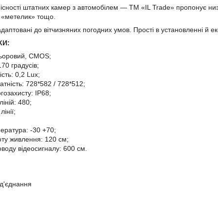
існості штатних камер з автомобілем — TM «IL Trade» пропонує низ
 «метелик» тощо.
даптовані до вітчизняних погодних умов. Прості в установленні й ек
КИ
:
льоровий, CMOS;
170 градусів;
сть: 0,2 Lux;
атність: 728*582 / 728*512;
гозахисту: IP68;
ліній: 480;
лінії;
ература: -30 +70;
ту живлення: 120 см;
воду відеосигналу: 600 см.
:
ід'єднання