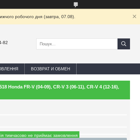
жчого робочого дня (завтра, 07.08).
4-82
ОВЛЕННЯ
ВОЗВРАТ И ОБМЕН
8 Honda FR-V (04-09), CR-V 3 (06-11), CR-V 4 (12-16),
ія тимчасово не приймає замовлення