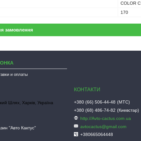
COLOR 
170
ля замовлення
ЛОНКА
тавки и оплаты
+380 (66) 506-44-48
МТС
кий Шлях, Харків, Україна
+380 (68) 486-74-82
Киевстар
http://Avto-cactus.com.ua
avtocactus@gmail.com
зин "Авто Кактус"
+380665064448