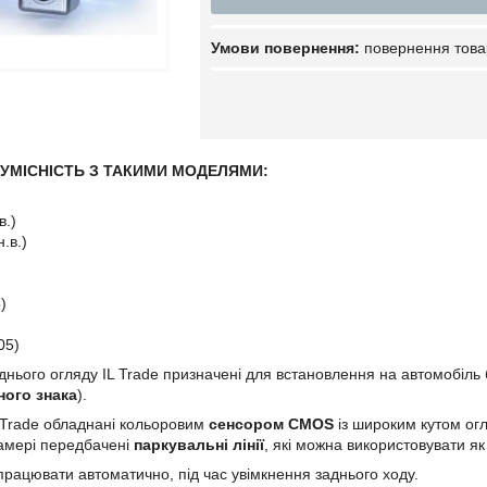
повернення това
СУМІСНІСТЬ З ТАКИМИ МОДЕЛЯМИ
:
в.)
.в.)
)
05)
днього огляду IL Trade призначені для встановлення на автомобіль 
ного знака
).
 Trade обладнані кольоровим
сенсором CMOS
із широким кутом ог
амері передбачені
паркувальні лінії
, які можна використовувати як
рацювати автоматично, під час увімкнення заднього ходу.