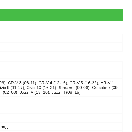
09), CR-V 3 (06-11), CR-V 4 (12-16), CR-V 5 (16-22), HR-V 1
ivic 9 (11-17), Civic 10 (16-21), Stream I (00-06), Crosstour (09-
II (02–08), Jazz IV (13–20), Jazz III (08–15)
гляд