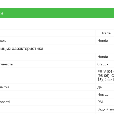
ки
IL Trade
ркою
Honda
ицькі характеристики
Honda
тленість
0,2Lux
FR-V (04-
(98-06), C
15), Jazz 
змітка
Да
Немає
овості
PAL
Задній ви