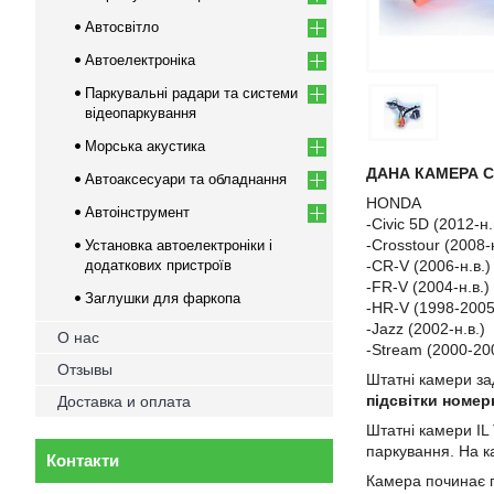
Автосвітло
Автоелектроніка
Паркувальні радари та системи
відеопаркування
Морська акустика
ДАНА КАМЕРА 
Автоаксесуари та обладнання
HONDA
Автоінструмент
-Civic 5D (2012-н.
-Crosstour (2008-н
Установка автоелектроніки і
додаткових пристроїв
-CR-V (2006-н.в.)
-FR-V (2004-н.в.)
Заглушки для фаркопа
-HR-V (1998-2005
-Jazz (2002-н.в.)
О нас
-Stream (2000-20
Отзывы
Штатні камери за
підсвітки номер
Доставка и оплата
Штатні камери IL
паркування. На к
Контакти
Камера починає п