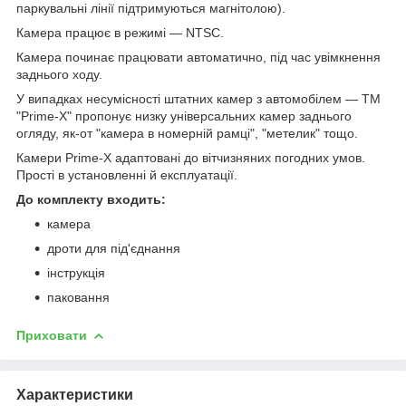
паркувальні лінії підтримуються магнітолою).
Камера працює в режимі — NTSC.
Камера починає працювати автоматично, під час увімкнення
заднього ходу.
У випадках несумісності штатних камер з автомобілем — TM
"Prime-X" пропонує низку універсальних камер заднього
огляду, як-от "камера в номерній рамці", "метелик" тощо.
Камери Prime-X адаптовані до вітчизняних погодних умов.
Прості в установленні й експлуатації.
До комплекту входить:
камера
дроти для під'єднання
інструкція
паковання
Приховати
Характеристики