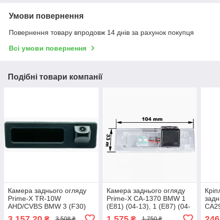
Умови повернення
Повернення товару впродовж 14 днів за рахунок покупця
Всі умови повернення
Подібні товари компанії
Камера заднього огляду
Камера заднього огляду
Кріп
Prime-X TR-10W
Prime-X CA-1370 BMW 1
задн
AHD/CVBS BMW 3 (F30)
(E81) (04-13), 1 (E87) (04-
CA29
(12-19), X3 (F25) (10-17),
13), 1 (F20) (13-17), Z4
19),
3 157,20
1 575
246
₴
₴
3 508 ₴
1 750 ₴