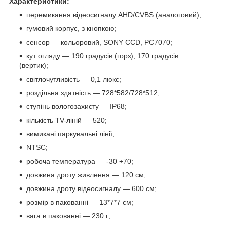
Характеристики:
перемикання відеосигналу AHD/CVBS (аналоговий);
гумовий корпус, з кнопкою;
сенсор — кольоровий, SONY CCD, PC7070;
кут огляду — 190 градусів (горз), 170 градусів
(вертик);
світлочутливість — 0,1 люкс;
роздільна здатність — 728*582/728*512;
ступінь вологозахисту — IP68;
кількість TV-ліній — 520;
вимикані паркувальні лінії;
NTSC;
робоча температура — -30 +70;
довжина дроту живлення — 120 см;
довжина дроту відеосигналу — 600 см;
розмір в пакованні — 13*7*7 см;
вага в пакованні — 230 г;