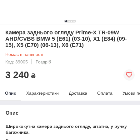
Камера заднього огляду Prime-X TR-09W
AHD/CVBS BMW 5 (E61) (03-10), X1 (E84) (09-
15), X5 (E70) (06-13), X6 (E71)
Немає в наявності
Код: 39005
Роздріб
3 240
₴
Опис
Характеристики
Доставка
Оплата
Умови п
Опис
Ширококутна камера заднього огляду, штатна, у ручку
багажника.