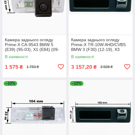
Камера заднього огляду
Камера заднього огляду
Prime-X CA-9543 BMW 5
Prime-X TR-10W AHD/CVBS
(E39) (95-03), X1 (E84) (09-
BMW 3 (F30) (12-19), X3
15), X3 (E83) (03-10), X5
(F25) (10-17), 5
В наявності
В наявності
(F15) (13-18),
(F10/F11/F07) (10-17)
1 575
3 157,20
₴
₴
1 750 ₴
3 508 ₴
–10%
–10%