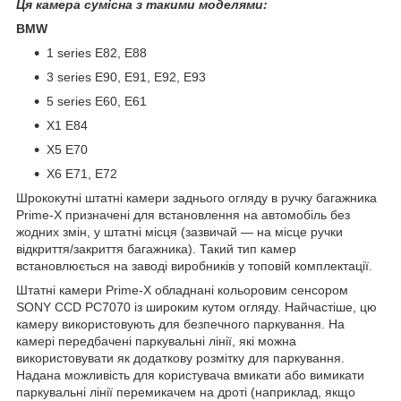
Ця камера сумісна з такими моделями:
BMW
1 series E82, E88
3 series E90, E91, E92, E93
5 series E60, E61
X1 E84
X5 E70
X6 E71, E72
Шрококутні штатні камери заднього огляду в ручку багажника
Prime-X призначені для встановлення на автомобіль без
жодних змін, у штатні місця (зазвичай — на місце ручки
відкриття/закриття багажника). Такий тип камер
встановлюється на заводі виробників у топовій комплектації.
Штатні камери Prime-X обладнані кольоровим сенсором
SONY CCD PC7070 із широким кутом огляду. Найчастіше, цю
камеру використовують для безпечного паркування. На
камері передбачені паркувальні лінії, які можна
використовувати як додаткову розмітку для паркування.
Надана можливість для користувача вмикати або вимикати
паркувальні лінії перемикачем на дроті (наприклад, якщо