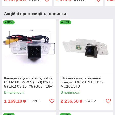
5 (F10/F11/F07) (10-17)
(E89) (09-16), 6
(F26
Акційні пропозиції та новинки
–10%
–10%
Камера заднього огляду iDial
Штатна камера заднього
CCD-168 BMW 5 (E60) 03-10,
огляду TORSSEN HC199-
5 (E61) 03-10, X5 (G05) (18+),
MC108AHD
X6 (G06) (19+), 5 (E39)
В наявності
В наявності
1 169,10
2 236,50
₴
₴
1 299 ₴
2 485 ₴