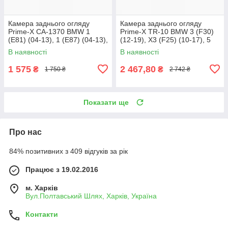
Камера заднього огляду
Камера заднього огляду
Prime-X CA-1370 BMW 1
Prime-X TR-10 BMW 3 (F30)
(E81) (04-13), 1 (E87) (04-13),
(12-19), X3 (F25) (10-17), 5
1 (F20) (13-17), Z4 (E89) (09-
(F10/F11/F07) (10-17)
В наявності
В наявності
16), 6
1 575
2 467,80
₴
₴
1 750 ₴
2 742 ₴
Показати ще
Про нас
84% позитивних з 409 відгуків за рік
Працює з 19.02.2016
м. Харків
Вул.Полтавський Шлях, Харків, Україна
Контакти