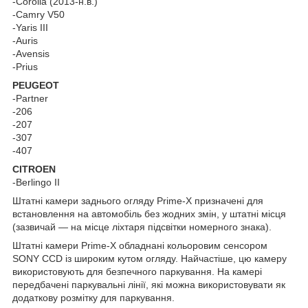
-Corolla (2013-н.в.)
-Camry V50
-Yaris III
-Auris
-Avensis
-Prius
PEUGEOT
-Partner
-206
-207
-307
-407
CITROEN
-Berlingo II
Штатні камери заднього огляду Prime-X призначені для
встановлення на автомобіль без жодних змін, у штатні місця
(зазвичай — на місце ліхтаря підсвітки номерного знака).
Штатні камери Prime-X обладнані кольоровим сенсором
SONY CCD із широким кутом огляду. Найчастіше, цю камеру
використовують для безпечного паркування. На камері
передбачені паркувальні лінії, які можна використовувати як
додаткову розмітку для паркування.