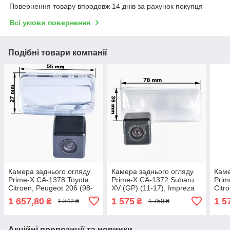
Повернення товару впродовж 14 днів за рахунок покупця
Всі умови повернення
Подібні товари компанії
Камера заднього огляду
Камера заднього огляду
Каме
Prime-X CA-1378 Toyota,
Prime-X CA-1372 Subaru
Prim
Citroen, Peugeot 206 (98-
XV (GP) (11-17), Impreza
Citr
07), 207 (06-15), Camry
(GR) (07-11), Forester (SJ)
(12+)
1 657,80
1 575
1 5
₴
₴
1 842 ₴
1 750 ₴
(XV50) (11-17),
(12-18)
Jump
Акційні пропозиції та новинки