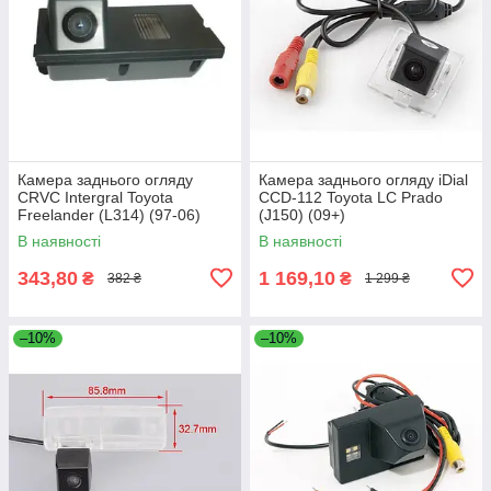
Камера заднього огляду
Камера заднього огляду iDial
CRVC Intergral Toyota
CCD-112 Toyota LC Prado
Freelander (L314) (97-06)
(J150) (09+)
В наявності
В наявності
343,80
1 169,10
₴
₴
382 ₴
1 299 ₴
–10%
–10%