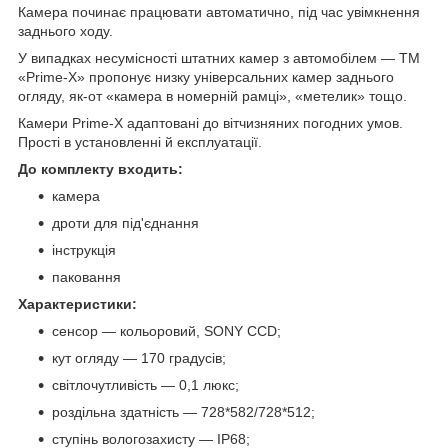
Камера починає працювати автоматично, під час увімкнення
заднього ходу.
У випадках несумісності штатних камер з автомобілем — TM
«Prime-X» пропонує низку універсальних камер заднього
огляду, як-от «камера в номерній рамці», «метелик» тощо.
Камери Prime-X адаптовані до вітчизняних погодних умов.
Прості в установленні й експлуатації.
До комплекту входить:
камера
дроти для під'єднання
інструкція
паковання
Характеристики:
сенсор — кольоровий, SONY CCD;
кут огляду — 170 градусів;
світлочутливість — 0,1 люкс;
роздільна здатність — 728*582/728*512;
ступінь вологозахисту — IP68;