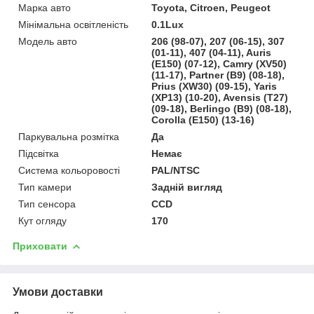
Марка авто
Toyota, Citroen, Peugeot
Мінімальна освітленість
0.1Lux
Модель авто
206 (98-07), 207 (06-15), 307
(01-11), 407 (04-11), Auris
(E150) (07-12), Camry (XV50)
(11-17), Partner (B9) (08-18),
Prius (XW30) (09-15), Yaris
(XP13) (10-20), Avensis (T27)
(09-18), Berlingo (B9) (08-18),
Corolla (E150) (13-16)
Паркувальна розмітка
Да
Підсвітка
Немає
Система кольоровості
PAL/NTSC
Тип камери
Задній вигляд
Тип сенсора
CCD
Кут огляду
170
Приховати
Умови доставки