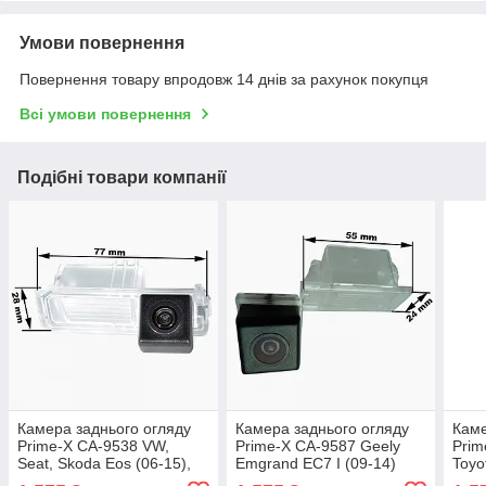
Умови повернення
Повернення товару впродовж 14 днів за рахунок покупця
Всі умови повернення
Подібні товари компанії
Камера заднього огляду
Камера заднього огляду
Каме
Prime-X CA-9538 VW,
Prime-X CA-9587 Geely
Prim
Seat, Skoda Eos (06-15),
Emgrand EC7 I (09-14)
Toyo
Polo V (09-20), Golf VI (08-
(05-