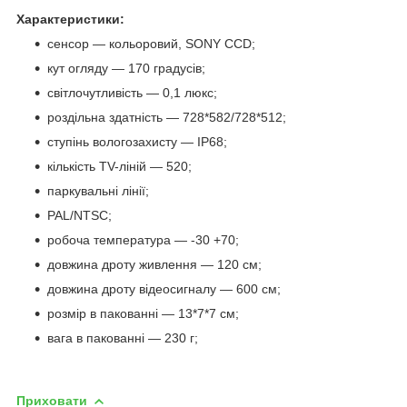
Характеристики:
сенсор — кольоровий, SONY CCD;
кут огляду — 170 градусів;
світлочутливість — 0,1 люкс;
роздільна здатність — 728*582/728*512;
ступінь вологозахисту — IP68;
кількість TV-ліній — 520;
паркувальні лінії;
PAL/NTSC;
робоча температура — -30 +70;
довжина дроту живлення — 120 см;
довжина дроту відеосигналу — 600 см;
розмір в пакованні — 13*7*7 см;
вага в пакованні — 230 г;
Приховати