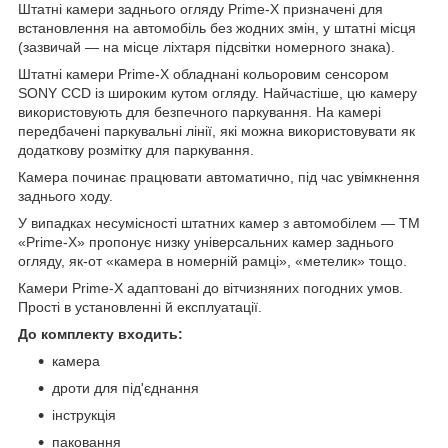
Штатні камери заднього огляду Prime-X призначені для
встановлення на автомобіль без жодних змін, у штатні місця
(зазвичай — на місце ліхтаря підсвітки номерного знака).
Штатні камери Prime-X обладнані кольоровим сенсором
SONY CCD із широким кутом огляду. Найчастіше, цю камеру
використовують для безпечного паркування. На камері
передбачені паркувальні лінії, які можна використовувати як
додаткову розмітку для паркування.
Камера починає працювати автоматично, під час увімкнення
заднього ходу.
У випадках несумісності штатних камер з автомобілем — TM
«Prime-X» пропонує низку універсальних камер заднього
огляду, як-от «камера в номерній рамці», «метелик» тощо.
Камери Prime-X адаптовані до вітчизняних погодних умов.
Прості в установленні й експлуатації.
До комплекту входить:
камера
дроти для під'єднання
інструкція
паковання