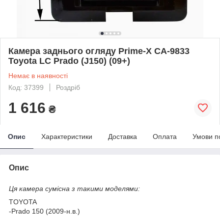
Камера заднього огляду Prime-X CA-9833
Toyota LC Prado (J150) (09+)
Немає в наявності
Код: 37399
Роздріб
1 616
₴
Опис
Характеристики
Доставка
Оплата
Умови п
Опис
Ця камера сумісна з такими моделями:
TOYOTA
-Prado 150 (2009-н.в.)