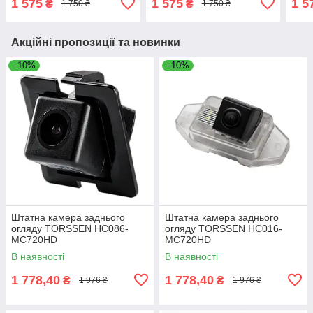
1 575
1 575
1 5
₴
₴
1 750 ₴
1 750 ₴
12), Ibiza (6J)
09),
Акційні пропозиції та новинки
–10%
–10%
Штатна камера заднього
Штатна камера заднього
огляду TORSSEN HC086-
огляду TORSSEN HC016-
MC720HD
MC720HD
В наявності
В наявності
1 778,40
1 778,40
₴
₴
1 976 ₴
1 976 ₴