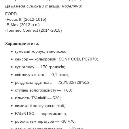
Ця камера сумісна з такими моделями:
FORD
-Focus III (2012-1015)
-B-Max (2012-н.в.)
-Tourneo Connect (2014-2015)
Характеристики:
гумовий корпус, з кнопкою;
сенсор — кольоровий, SONY CCD, PC7070;
кут огляду — 170 градусів;
світлочутливість — 0,1 люкс;
роздільна здатність — 728*582/728*512;
ступінь вологозахисту — IP68;
кількість TV-ліній — 520;
вимикані паркувальні лінії;
PAL/NTSC — перемикання;
робоча температура — -30 +70;
довжина дроту живлення — 120 см;