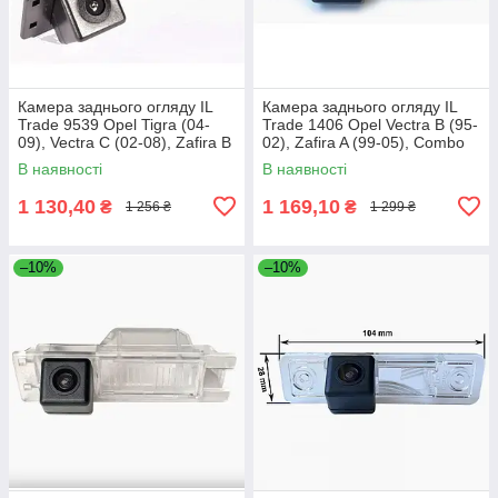
Камера заднього огляду IL
Камера заднього огляду IL
Trade 9539 Opel Tigra (04-
Trade 1406 Opel Vectra B (95-
09), Vectra C (02-08), Zafira B
02), Zafira A (99-05), Combo
(05-14), Astra (H) (04-10),
(C) (01-11), Corsa (B)
В наявності
В наявності
1 130,40
1 169,10
₴
₴
1 256 ₴
1 299 ₴
–10%
–10%