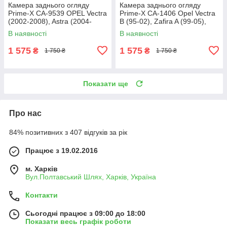
Камера заднього огляду
Камера заднього огляду
Prime-X CA-9539 OPEL Vectra
Prime-X CA-1406 Opel Vectra
(2002-2008), Astra (2004-
B (95-02), Zafira A (99-05),
н.ч.), Zafira B (2004-2014),
Combo (C) (01-11), Corsa (D)
В наявності
В наявності
Insignia
1 575
1 575
₴
₴
1 750 ₴
1 750 ₴
Показати ще
Про нас
84% позитивних з 407 відгуків за рік
Працює з 19.02.2016
м. Харків
Вул.Полтавський Шлях, Харків, Україна
Контакти
Сьогодні працює з 09:00 до 18:00
Показати весь графік роботи