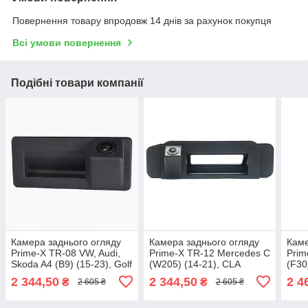
Повернення товару впродовж 14 днів за рахунок покупця
Всі умови повернення
Подібні товари компанії
Камера заднього огляду
Камера заднього огляду
Каме
Prime-X TR-08 VW, Audi,
Prime-X TR-12 Mercedes C
Prim
Skoda A4 (B9) (15-23), Golf
(W205) (14-21), CLA
(F30
Plus (05-14), Touareg II
(C117) (13-19), CLS
(10-
2 344,50
2 344,50
2 4
₴
₴
2 605 ₴
2 605 ₴
(10-18),
(W218/C218) (10-18)
(10-