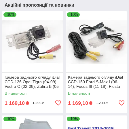
Акційні пропозиції та новинки
–10%
–10%
Камера заднього огляду iDial
Камера заднього огляду iDial
CCD-126 Opel Tigra (04-09),
CCD-150 Ford S-Max I (06-
Vectra C (02-08), Zafira B (05-
14), Focus III (11-18), Fiesta
14), Astra (H) (04-10),
(Mk7) (08-17), Mondeo (BA7)
В наявності
В наявності
1 169,10
1 169,10
₴
₴
1 299 ₴
1 299 ₴
–10%
–10%