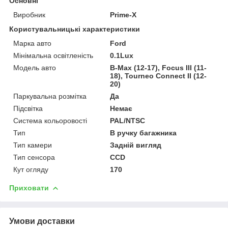
Основні
Виробник
Prime-X
Користувальницькі характеристики
Марка авто
Ford
Мінімальна освітленість
0.1Lux
Модель авто
B-Max (12-17), Focus III (11-
18), Tourneo Connect II (12-
20)
Паркувальна розмітка
Да
Підсвітка
Немає
Система кольоровості
PAL/NTSC
Тип
В ручку багажника
Тип камери
Задній вигляд
Тип сенсора
CCD
Кут огляду
170
Приховати
Умови доставки