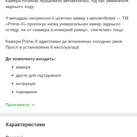
Камера починає працювати автоматично, під час увімкнення
заднього ходу.
У випадках несумісності штатних камер з автомобілем — TM
«Prime-X» пропонує низку універсальних камер заднього
огляду, як-от «камера в номерній рамці», «метелик» тощо.
Камери Prime-X адаптовані до вітчизняних погодних умов.
Прості в установленні й експлуатації.
До комплекту входить:
камера
дроти для під'єднання
інструкція
паковання
Приховати
Характеристики