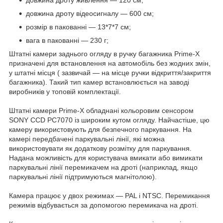
довжина дроту відеосигналу — 600 см;
розмір в пакованні — 13*7*7 см;
вага в пакованні — 230 г;
Штатні камери заднього огляду в ручку багажника Prime-X
призначені для встановлення на автомобіль без жодних змін,
у штатні місця ( зазвичай — на місце ручки відкриття/закриття
багажника). Такий тип камер встановлюється на заводі
виробників у топовій комплектації.
Штатні камери Prime-X обладнані кольоровим сенсором
SONY CCD PC7070 із широким кутом огляду. Найчастіше, цю
камеру використовують для безпечного паркування. На
камері передбачені паркувальні лінії, які можна
використовувати як додаткову розмітку для паркування.
Надана можливість для користувача вмикати або вимикати
паркувальні лінії перемикачем на дроті (наприклад, якщо
паркувальні лінії підтримуються магнітолою).
Камера працює у двох режимах — PAL і NTSC. Перемикання
режимів відбувається за допомогою перемикача на дроті.