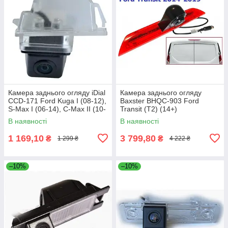
Камера заднього огляду iDial
Камера заднього огляду
CCD-171 Ford Kuga I (08-12),
Baxster BHQC-903 Ford
S-Max I (06-14), C-Max II (10-
Transit (T2) (14+)
19), Focus II (04-11),
В наявності
В наявності
1 169,10
3 799,80
₴
₴
1 299 ₴
4 222 ₴
–10%
–10%