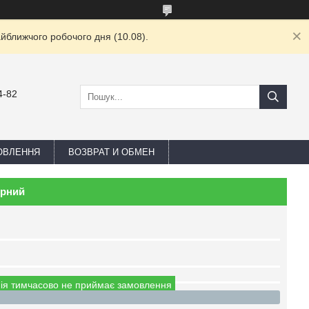
йближчого робочого дня (10.08).
4-82
ОВЛЕННЯ
ВОЗВРАТ И ОБМЕН
орний
ія тимчасово не приймає замовлення