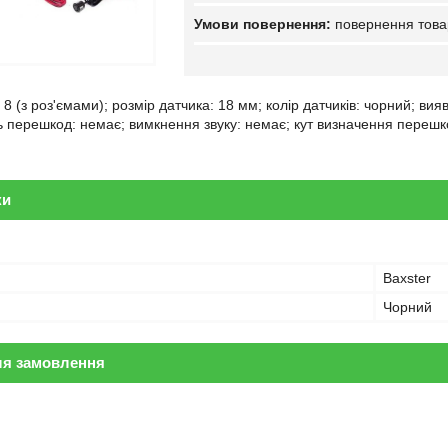
повернення това
: 8 (з роз'ємами); розмір датчика: 18 мм; колір датчиків: чорний; вияв
ть перешкод: немає; вимкнення звуку: немає; кут визначення перешк
ки
Baxster
Чорний
ля замовлення