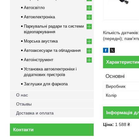
Автосвітло
Автоелектроніка
Паркувальні радари та системи
відеопаркування
Кількість датчиків
(передні); пам'я
Морська акустика
Автоаксесуари та обладнання
Автоінструмент
Характеристи
Установка автоелектроніки і
додаткових пристроїв
Основні
Заглушки для фаркопа
Виробник
О нас
Колір
Отзывы
Інформація д
Доставка и оплата
Ціна:
1 588 ₴
Контакти