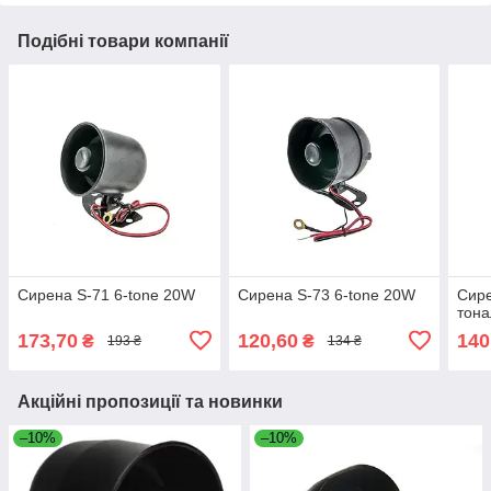
Подібні товари компанії
Сирена S-71 6-tone 20W
Сирена S-73 6-tone 20W
Сире
тона
173,70
120,60
140
₴
₴
193 ₴
134 ₴
Акційні пропозиції та новинки
–10%
–10%