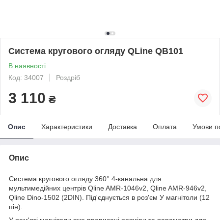
Система кругового огляду QLine QB101
В наявності
Код: 34007
Роздріб
3 110
₴
Опис
Характеристики
Доставка
Оплата
Умови п
Опис
Система кругового огляду 360° 4-канальна для
мультимедійних центрів Qline AMR-1046v2, Qline AMR-946v2,
Qline Dino-1502 (2DIN). Під'єднується в роз'єм У магнітоли (12
пін).
У пам'яті магнітоли вже прописані розміри та параметри для