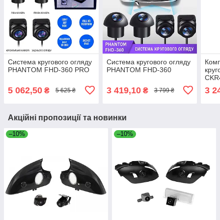
Система кругового огляду
Система кругового огляду
Комп
PHANTOM FHD-360 PRO
PHANTOM FHD-360
круг
CKR
Rove
5 062,50
3 419,10
3 2
₴
₴
5 625 ₴
3 799 ₴
Акційні пропозиції та новинки
–10%
–10%