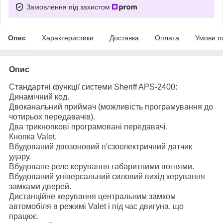
Замовлення під захистом
Опис
Характеристики
Доставка
Оплата
Умови п
Опис
Стандартні функції системи Sheriff APS-2400:
Динамічний код.
Двоканальний приймач (можливість програмування до
чотирьох передавачів).
Два трикнопкові програмовані передавачі.
Кнопка Valet.
Вбудований двозоновий п'єзоелектричний датчик
удару.
Вбудоване реле керування габаритними вогнями.
Вбудований універсальний силовий вихід керування
замками дверей.
Дистанційне керування центральним замком
автомобіля в режимі Valet і під час двигуна, що
працює.