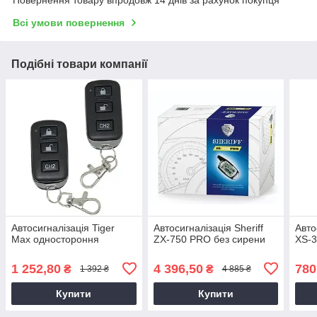
Повернення товару впродовж 14 днів за рахунок покупця
Всі умови повернення
Подібні товари компанії
Автосигналізація Tiger
Автосигналізація Sheriff
Авто
Max одностороння
ZX-750 PRO без сирени
XS-3
1 252,80
4 396,50
780
₴
₴
1 392 ₴
4 885 ₴
Купити
Купити