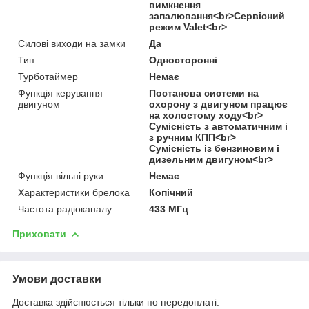
вимкнення
запалювання<br>Сервісний
режим Valet<br>
Силові виходи на замки
Да
Тип
Односторонні
Турботаймер
Немає
Функція керування
Постанова системи на
двигуном
охорону з двигуном працює
на холостому ходу<br>
Сумісність з автоматичним і
з ручним КПП<br>
Сумісність із бензиновим і
дизельним двигуном<br>
Функція вільні руки
Немає
Характеристики брелока
Копічний
Частота радіоканалу
433 МГц
Приховати
Умови доставки
Доставка здійснюється тільки по передоплаті.