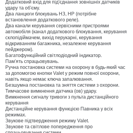
Додатковий вхід для під'єднання зовнішніх датчиків
удару та об'єму.
Два ланцюги блокувань НЗ, НР (потрібне
встановлення додаткового реле).
Два канали керування сервісними пристроями
автомобіля (канал додаткового блокування, керування
склопідіймачем, вихід перукарні, керування
відкриванням багажника, незалежне керування
пейджером).
Багатофункційний світлодіодний індикатор.
Пам'ять спрацьовувань.
Ручна постановка системи на охорону в будь-який час
за допомогою кнопки Valet у режим повної охорони,
навіть якщо немає ключа запалювання.
Безшумна постановка та зняття системи з охорони.
Тимчасове вимкнення датчика (ов) удару.
Вимкнення сигналу тривоги з пульта дистанційного
керування
Дистанційне керування функцією Павника у всіх
режимах.
Звукове підтвердження режиму Valet.
Звукове та світлове попередження про
спрацьовування системи.