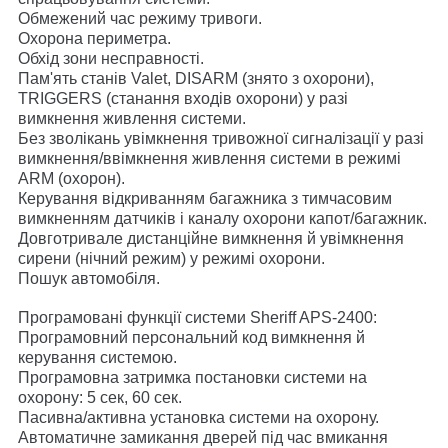
Обмежений час режиму тривоги.
Охорона периметра.
Обхід зони несправності.
Пам'ять станів Valet, DISARM (знято з охорони),
TRIGGERS (станання входів охорони) у разі
вимкнення живлення системи.
Без зволікань увімкнення тривожної сигналізації у разі
вимкнення/ввімкнення живлення системи в режимі
ARM (охорон).
Керування відкриванням багажника з тимчасовим
вимкненням датчиків і каналу охорони капот/багажник.
Довготривале дистанційне вимкнення й увімкнення
сирени (нічний режим) у режимі охорони.
Пошук автомобіля.
Програмовані функції системи Sheriff APS-2400:
Програмовний персональний код вимкнення й
керування системою.
Програмовна затримка постановки системи на
охорону: 5 сек, 60 сек.
Пасивна/активна установка системи на охорону.
Автоматичне замикання дверей під час вмикання