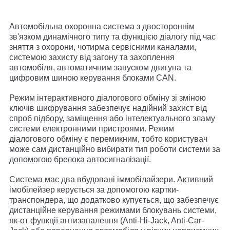
Автомобільна охоронна система з двостороннім
зв'язком динамічного типу та функцією діалогу під час
зняття з охорони, чотирма сервісними каналами,
системою захисту від загону та захоплення
автомобіля, автоматичним запуском двигуна та
цифровим шиною керування блоками CAN.
Режим інтерактивного діалогового обміну зі зміною
ключів шифрування забезпечує надійний захист від
спроб підбору, заміщення або інтелектуального зламу
системи електронними пристроями. Режим
діалогового обміну є перемикним, тобто користувач
може сам дистанційно вибирати тип роботи системи за
допомогою брелока автосигналізації.
Система має два вбудовані іммобілайзери. Активний
імобілейзер керується за допомогою картки-
транспондера, що додатково купується, що забезпечує
дистанційне керування режимами блокувань системи,
як-от функції антизапалення (Anti-Hi-Jack, Anti-Car-