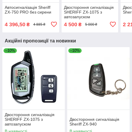
Автосигналізація Sheriff
Двостороння сигналізація
Двос
ZX-750 PRO без сирени
SHERIFF ZX-1075 з
Sher
автозапуском
4 396,50
4 500
2 2
₴
₴
4 885 ₴
5 000 ₴
Акційні пропозиції та новинки
–10%
–10%
Двостороння сигналізація
SHERIFF ZX-1075 з
Двостороння сигналізація
автозапуском
Sheriff ZX-940
В наявності
В наявності