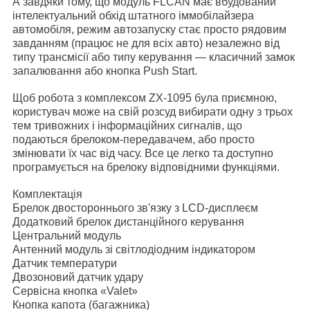
А завдяки тому, що модуль FLCAN має вбудований
інтелектуальний обхід штатного іммобілайзера
автомобіля, режим автозапуску стає просто рядовим
завданням (працює не для всіх авто) незалежно від
типу трансмісії або типу керування — класичний замок
запалювання або кнопка Push Start.
Щоб робота з комплексом ZX-1095 була приємною,
користувач може на свій розсуд вибирати одну з трьох
тем тривожних і інформаційних сигналів, що
подаються брелоком-передавачем, або просто
змінювати їх час від часу. Все це легко та доступно
програмується на брелоку відповідними функціями.
Комплектація
Брелок двостороннього зв'язку з LCD-дисплеєм
Додатковий брелок дистанційного керування
Центральний модуль
Антенний модуль зі світлодіодним індикатором
Датчик температури
Двозоновий датчик удару
Сервісна кнопка «Valet»
Кнопка капота (багажника)