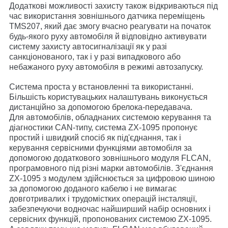
Додаткові можливості захисту також відкриваються під
час використання зовнішнього датчика переміщень
TMS207, який дає змогу вчасно реагувати на початок
будь-якого руху автомобіля й відповідно активувати
систему захисту автосигналізації як у разі
санкціонованого, так і у разі випадкового або
небажаного руху автомобіля в режимі автозапуску.
Система проста у встановленні та використанні.
Більшість користувацьких налаштувань виконується
дистанційно за допомогою брелока-передавача.
Для автомобілів, обладнаних системою керування та
діагностики CAN-типу, система ZX-1095 пропонує
простий і швидкий спосіб як під'єднання, так і
керування сервісними функціями автомобіля за
допомогою додаткового зовнішнього модуля FLCAN,
програмовного під різні марки автомобілів. З'єднання
ZX-1095 з модулем здійснюється за цифровою шиною
за допомогою доданого кабелю і не вимагає
довготривалих і трудомістких операцій інсталяції,
забезпечуючи водночас найширший набір основних і
сервісних функцій, пропонованих системою ZX-1095.