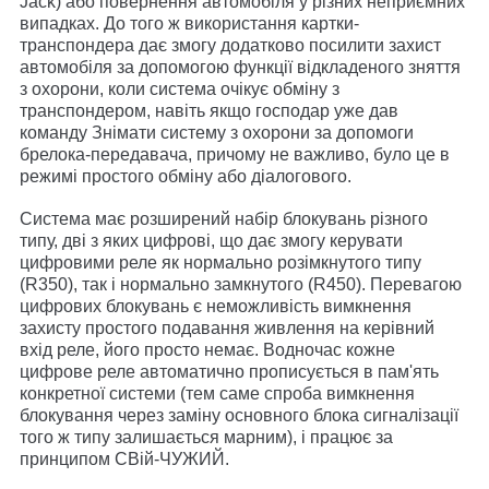
Jack) або повернення автомобіля у різних неприємних
випадках. До того ж використання картки-
транспондера дає змогу додатково посилити захист
автомобіля за допомогою функції відкладеного зняття
з охорони, коли система очікує обміну з
транспондером, навіть якщо господар уже дав
команду Знімати систему з охорони за допомоги
брелока-передавача, причому не важливо, було це в
режимі простого обміну або діалогового.
Система має розширений набір блокувань різного
типу, дві з яких цифрові, що дає змогу керувати
цифровими реле як нормально розімкнутого типу
(R350), так і нормально замкнутого (R450). Перевагою
цифрових блокувань є неможливість вимкнення
захисту простого подавання живлення на керівний
вхід реле, його просто немає. Водночас кожне
цифрове реле автоматично прописується в пам'ять
конкретної системи (тем саме спроба вимкнення
блокування через заміну основного блока сигналізації
того ж типу залишається марним), і працює за
принципом СВій-ЧУЖИЙ.