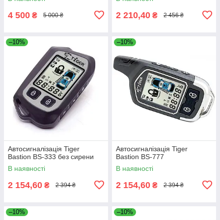
4 500
2 210,40
₴
₴
5 000 ₴
2 456 ₴
–10%
–10%
Автосигналізація Tiger
Автосигналізація Tiger
Bastion BS-333 без сирени
Bastion BS-777
В наявності
В наявності
2 154,60
2 154,60
₴
₴
2 394 ₴
2 394 ₴
–10%
–10%