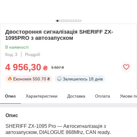
Двостороння сигналізація SHERIFF ZX-
1095PRO з автозапуском
В наявності
Код: 3
Роздріб
4 956,30
₴
5 507 ₴
Економія
550.70 ₴
Залишилось
18 днів
Опис
Характеристики
Доставка
Оплата
Умови п
Опис
SHERIFF ZX-1095 Pro — Автосигналізація з
автозапуском, DIALOGUE 868Mhz, CAN ready.