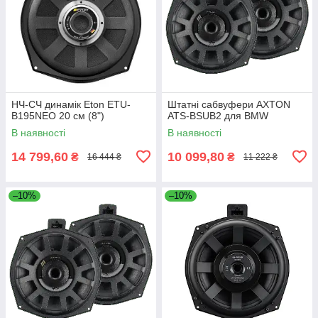
НЧ-СЧ динамік Eton ETU-
Штатні сабвуфери AXTON
B195NEO 20 см (8")
ATS-BSUB2 для BMW
В наявності
В наявності
14 799,60
10 099,80
₴
₴
16 444 ₴
11 222 ₴
–10%
–10%