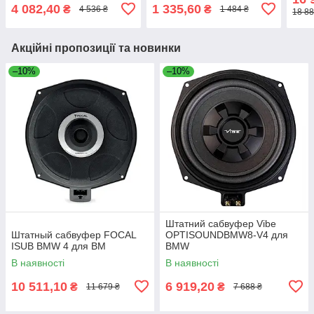
X1, X3, X4,
4 082,40
1 335,60
₴
₴
4 536 ₴
1 484 ₴
18 88
Акційні пропозиції та новинки
–10%
–10%
Штатний сабвуфер Vibe
Штатный сабвуфер FOCAL
OPTISOUNDBMW8-V4 для
ISUB BMW 4 для BM
BMW
В наявності
В наявності
10 511,10
6 919,20
₴
₴
11 679 ₴
7 688 ₴