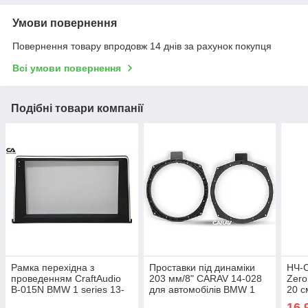
Умови повернення
Повернення товару впродовж 14 днів за рахунок покупця
Всі умови повернення
Подібні товари компанії
Рамка перехідна з
Проставки під динаміки
НЧ-С
проведенням CraftAudio
203 мм/8" CARAV 14-028
Zer
B-015N BMW 1 series 13-
для автомобілів BMW 1
20 с
16 9"
Series, 3 Series, 5 Series,
16 