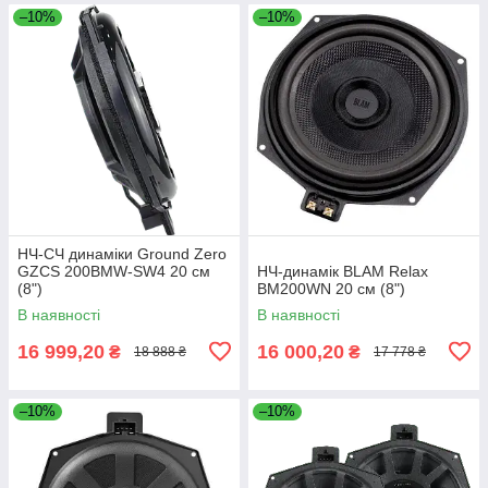
–10%
–10%
НЧ-СЧ динаміки Ground Zero
GZCS 200BMW-SW4 20 см
НЧ-динамік BLAM Relax
(8")
BM200WN 20 см (8")
В наявності
В наявності
16 999,20
16 000,20
₴
₴
18 888 ₴
17 778 ₴
–10%
–10%