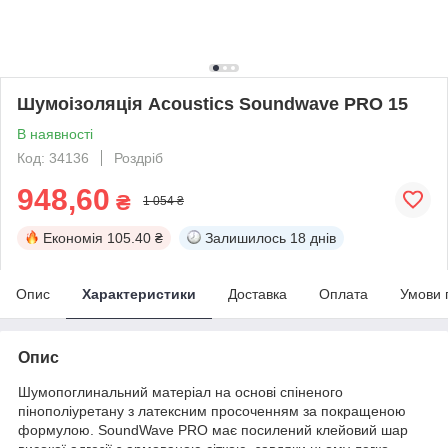
Шумоізоляція Acoustics Soundwave PRO 15
В наявності
Код: 34136
Роздріб
948,60
₴
1 054 ₴
Економія
105.40 ₴
Залишилось
18 днів
Опис
Характеристики
Доставка
Оплата
Умови 
Опис
Шумопоглинальний матеріал на основі спіненого
пінополіуретану з латексним просоченням за покращеною
формулою. SoundWave PRO має посилений клейовий шар