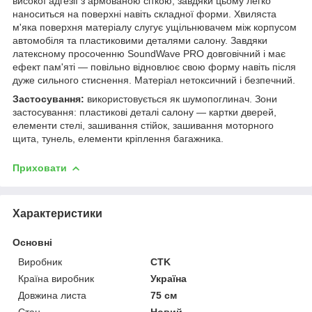
високої адгезії з армованою сіткою, завдяки цьому легко
наноситься на поверхні навіть складної форми. Хвиляста
м'яка поверхня матеріалу слугує ущільнювачем між корпусом
автомобіля та пластиковими деталями салону. Завдяки
латексному просоченню SoundWave PRO довговічний і має
ефект пам'яті — повільно відновлює свою форму навіть після
дуже сильного стиснення. Матеріал нетоксичний і безпечний.
Застосування:
використовується як шумопоглинач. Зони
застосування: пластикові деталі салону — картки дверей,
елементи стелі, зашивання стійок, зашивання моторного
щита, тунель, елементи кріплення багажника.
Приховати
Характеристики
Основні
Виробник
CTK
Країна виробник
Україна
Довжина листа
75 см
Стан
Новий