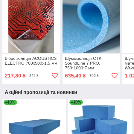
Віброізоляція ACOUSTICS
Шумоізоляція CTK
Шум
ELECTRO 700x500x1,5 мм
SoundLine 7 PRO,
мате
750*1000*7 мм
Wav
100
217,80
635,40
1 0
₴
₴
242 ₴
706 ₴
Акційні пропозиції та новинки
–10%
–10%