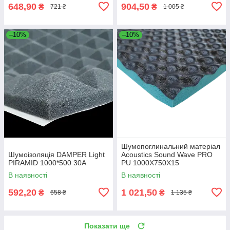
648,90
904,50
₴
₴
721 ₴
1 005 ₴
–10%
–10%
Шумопоглинальний матеріал
Шумоізоляція DAMPER Light
Acoustics Sound Wave PRO
PIRAMID 1000*500 30A
PU 1000Х750Х15
В наявності
В наявності
592,20
1 021,50
₴
₴
658 ₴
1 135 ₴
Показати ще