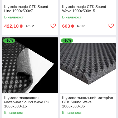
Шумоізоляція CTK Sound
Шумоізоляція CTK Sound
Line 1000x500x7
Wave 1000x500x15
В наявності
В наявності
422,10
603
₴
₴
469 ₴
670 ₴
–10%
–10%
Шумопоглощающий
Шумопоглинальний матеріал
материал Sound Wave PU
CTK Sound Wave
1000x500x15
1000x500x35
В наявності
В наявності