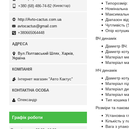
Типорозмір:
Киевстар
+380 (68) 486-74-82
Номінальна 
Максимальна
http://Avto-cactus.com.ua
Діапазон ві
Чутливість (
avtocactus@gmail.com
Опір котушк
+380665064448
ВЧ динамік
Діаметр ВЧ: 
Діаметр коту
Вул.Полтавський Шлях, Харків,
Матеріал м
Україна
Матеріал ма
НЧ динамік
Діаметр коту
Інтернет магазин "Авто Кактус"
Матеріал під
Матеріал д
Матеріал ма
Тип кошика 
Олександр
Розміри та паков
Установна г
Графік роботи
Кількість у п
Вага з упако