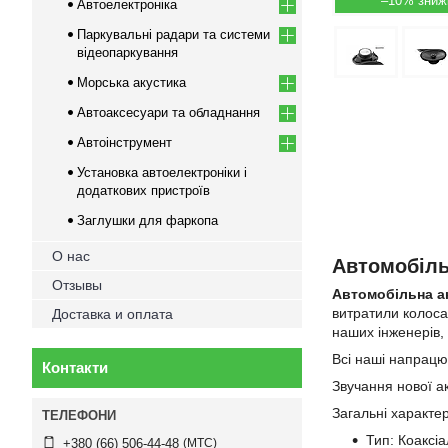
–10%
Автоелектроніка
Паркувальні радари та системи
відеопаркування
Морська акустика
Автоаксесуари та обладнання
Автоінструмент
Установка автоелектроніки і
додаткових пристроїв
Заглушки для фаркопа
О нас
Автомобіль
Отзывы
Автомобільна ак
витратили колосал
Доставка и оплата
наших інженерів,
Всі наші напрацю
Контакти
Звучання нової а
Загальні характе
Тип: Коаксі
МТС
+380 (66) 506-44-48