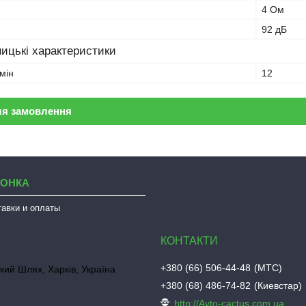
4 Ом
92 дБ
ицькі характеристики
мін
12
ля замовлення
ЛОНКА
тавки и оплаты
+380 (66) 506-44-48
МТС
кий Шлях, Харків, Україна
+380 (68) 486-74-82
Киевстар
http://Avto-cactus.com.ua