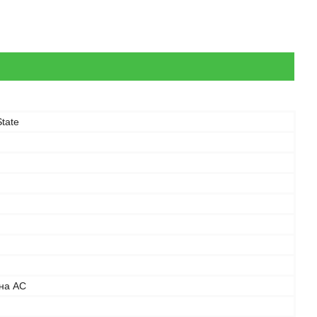
tate
ьна АС