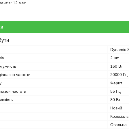
антія: 12 мес.
ки
бути
Dynamic S
ків
2 шт.
тужність
160 Вт
іапазон частоти
20000 Гц
у
Ферит
пазон частоти
55 Гц
ужність
80 Вт
Новий
Коаксіал
Овальна