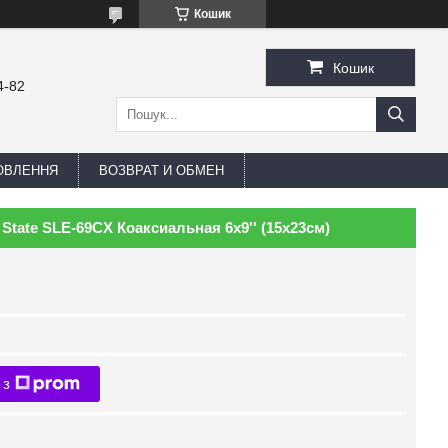
Кошик
Кошик
4-82
ОВЛЕННЯ
ВОЗВРАТ И ОБМЕН
tate SLE-69CX Коаксиальная 6x9'' (15х23см)
 з