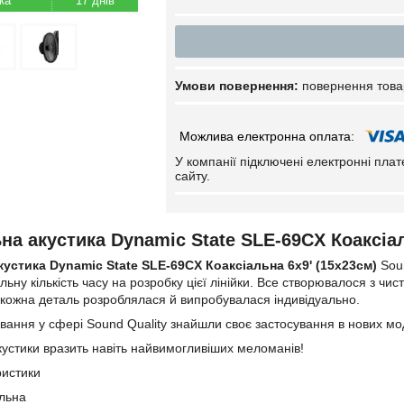
17 днів
повернення това
У компанії підключені електронні пла
сайту.
на акустика Dynamic State SLE-69CX Коаксіал
устика Dynamic State SLE-69CX Коаксіальна 6x9' (15х23см)
Sou
ьну кількість часу на розробку цієї лінійки. Все створювалося з ч
 кожна деталь розроблялася й випробувалася індивідуально.
вання у сфері Sound Quality знайшли своє застосування в нових м
кустики вразить навіть найвимогливіших меломанів!
ристики
альна