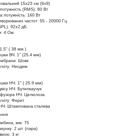
 овальний 15x23 см (6x9)
потужність (RMS): 80 Вт
 потужність: 160 Вт
дтворюваних частот: 55 - 20000 Гц
SPL): 92±2 дБ
и: 4 Ом
1.5" ( 38 мм )
шки ВЧ: 1" (25.4 мм)
ембрани: Шовк
гніту: Неодим
шки НЧ: 1" ( 25.9 мм)
вісу НЧ: Бутилкаучук
ифузора НЧ: Целюлоза
гніту: Ферит
НЧ: Штампована сталева
ання
либина, мм: 75
акунку: 2 шт. (пара)
вкою: 3 кг