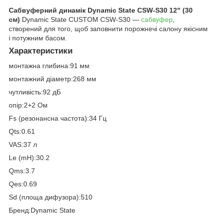
Сабвуферний динамік Dynamic State CSW-S30 12" (30
см)
Dynamic State CUSTOM CSW-S30 —
сабвуфер
,
створений для того, щоб заповнити порожнечі салону якісним
і потужним басом.
Характеристики
монтажна глибина:91 мм
монтажний діаметр:268 мм
чутливість:92 дБ
опір:2+2 Ом
Fs (резонансна частота):34 Гц
Qts:0.61
VAS:37 л
Le (mH):30.2
Qms:3.7
Qes:0.69
Sd (площа дифузора):510
Бренд:Dynamic State