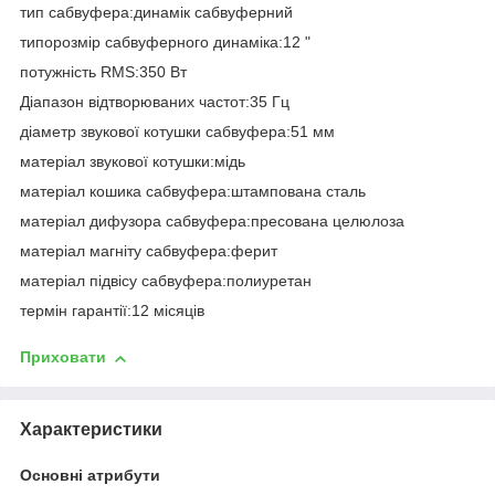
тип сабвуфера:динамік сабвуферний
типорозмір сабвуферного динаміка:12 "
потужність RMS:350 Вт
Діапазон відтворюваних частот:35 Гц
діаметр звукової котушки сабвуфера:51 мм
матеріал звукової котушки:мідь
матеріал кошика сабвуфера:штампована сталь
матеріал дифузора сабвуфера:пресована целюлоза
матеріал магніту сабвуфера:ферит
матеріал підвісу сабвуфера:полиуретан
термін гарантії:12 місяців
Приховати
Характеристики
Основні атрибути