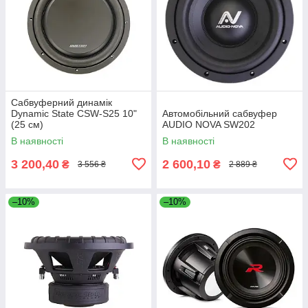
Сабвуферний динамік
Dynamic State CSW-S25 10"
Автомобільний сабвуфер
(25 см)
AUDIO NOVA SW202
В наявності
В наявності
3 200,40
2 600,10
₴
₴
3 556 ₴
2 889 ₴
–10%
–10%