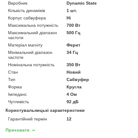
Виробник
Dynamic State
Кількість динаміків
1 шт.
Корпус сабвуфера
Ні
Максимальна потужність
700 Вт
Максимальний діапазон
500 Гц
частоти
Матеріал магніту
Ферит
Мінімальний діапазон
34 Гц
частоти
Номінальна потужність
350 Вт
Стан
Новий
Тип
Сабвуфер
Форма
Кругла
Імпеданс
4 Ом
Чутливість
92 дБ
Користувальницькі характеристики
Гарантійний термін
12
Приховати