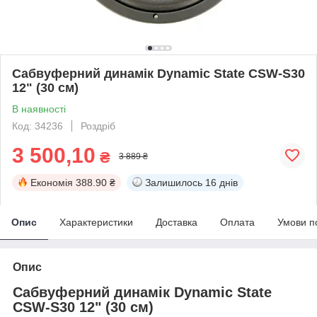
Сабвуферний динамік Dynamic State CSW-S30
12" (30 см)
В наявності
Код: 34236
Роздріб
3 500,10
₴
3 889 ₴
Економія
388.90 ₴
Залишилось
16 днів
Опис
Характеристики
Доставка
Оплата
Умови п
Опис
Сабвуферний динамік Dynamic State
CSW-S30 12" (30 см)