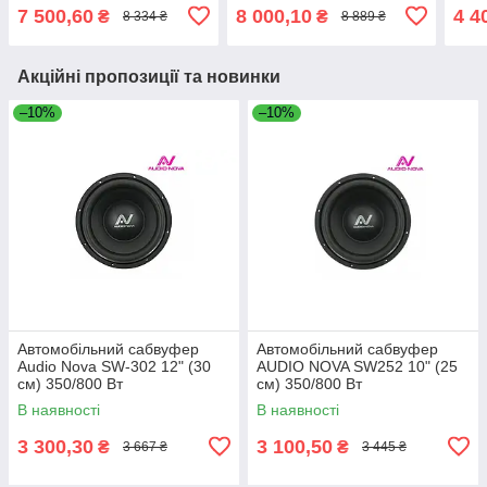
7 500,60
8 000,10
4 4
₴
₴
8 334 ₴
8 889 ₴
Акційні пропозиції та новинки
–10%
–10%
Автомобільний сабвуфер
Автомобільний сабвуфер
Audio Nova SW-302 12" (30
AUDIO NOVA SW252 10" (25
см) 350/800 Вт
см) 350/800 Вт
В наявності
В наявності
3 300,30
3 100,50
₴
₴
3 667 ₴
3 445 ₴