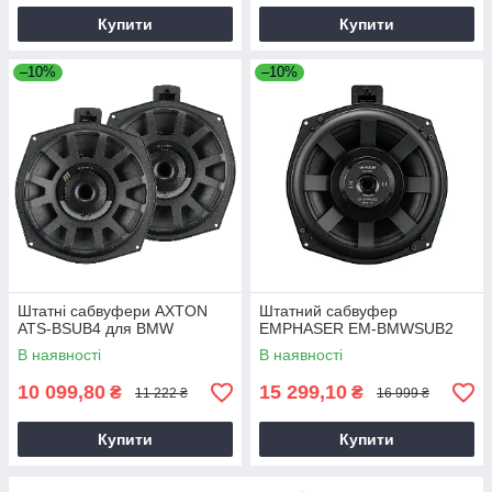
Купити
Купити
–10%
–10%
Штатні сабвуфери AXTON
Штатний сабвуфер
ATS-BSUB4 для BMW
EMPHASER EM-BMWSUB2
В наявності
В наявності
10 099,80
15 299,10
₴
₴
11 222 ₴
16 999 ₴
Купити
Купити