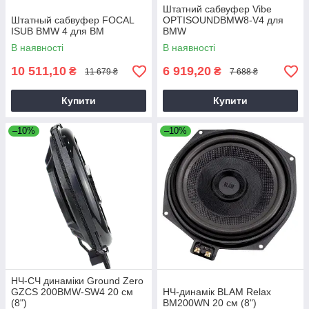
Штатний сабвуфер Vibe
Штатный сабвуфер FOCAL
OPTISOUNDBMW8-V4 для
ISUB BMW 4 для BM
BMW
В наявності
В наявності
10 511,10
6 919,20
₴
₴
11 679 ₴
7 688 ₴
Купити
Купити
–10%
–10%
НЧ-СЧ динаміки Ground Zero
GZCS 200BMW-SW4 20 см
НЧ-динамік BLAM Relax
(8")
BM200WN 20 см (8")