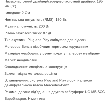
Низькочастотний драйвер/середньочастотний драйвер: 195
мм (8")
Імпеданс: 2 Ом
Номінальна потужність (RMS): 150 Вт.
Музична потужність: 200 Вт
Рівень звукового тиску: 87 дБ
Тип акустики: Plug and Play сабвуфер для підлоги
Mercedes-Benz з лівобічним кермовим керуванням
Матеріал мембрани: у ручну покриту паперову мембрану
Магніт: неодимовий
Охолодження: спеціальна конструкція
Захист: міцна металева решітка
Встановлення: система Plug and Play з оригінальною
демпфувальною ватою Mercedes-Benz
Рекомендоване під'єднання другого сабвуфера: UG MB SCC
Виробництво: Німеччина