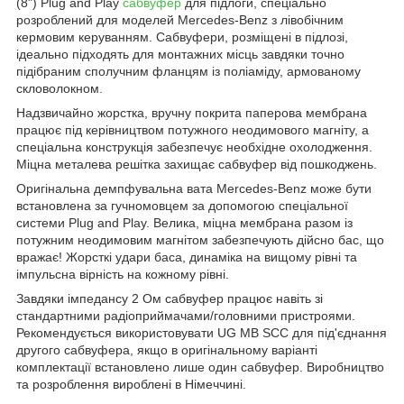
(8") Plug and Play
сабвуфер
для підлоги, спеціально
розроблений для моделей Mercedes-Benz з лівобічним
кермовим керуванням. Сабвуфери, розміщені в підлозі,
ідеально підходять для монтажних місць завдяки точно
підібраним сполучним фланцям із поліаміду, армованому
скловолокном.
Надзвичайно жорстка, вручну покрита паперова мембрана
працює під керівництвом потужного неодимового магніту, а
спеціальна конструкція забезпечує необхідне охолодження.
Міцна металева решітка захищає сабвуфер від пошкоджень.
Оригінальна демпфувальна вата Mercedes-Benz може бути
встановлена за гучномовцем за допомогою спеціальної
системи Plug and Play. Велика, міцна мембрана разом із
потужним неодимовим магнітом забезпечують дійсно бас, що
вражає! Жорсткі удари баса, динаміка на вищому рівні та
імпульсна вірність на кожному рівні.
Завдяки імпедансу 2 Ом сабвуфер працює навіть зі
стандартними радіоприймачами/головними пристроями.
Рекомендується використовувати UG MB SCC для під'єднання
другого сабвуфера, якщо в оригінальному варіанті
комплектації встановлено лише один сабвуфер. Виробництво
та розроблення вироблені в Німеччині.