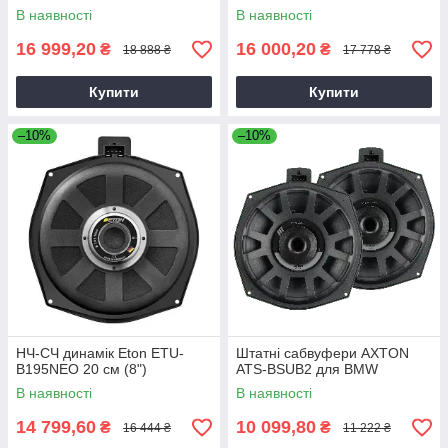
В наявності
В наявності
16 999,20
16 000,20
₴
₴
18 888 ₴
17 778 ₴
Купити
Купити
–10%
–10%
НЧ-СЧ динамік Eton ETU-
Штатні сабвуфери AXTON
B195NEO 20 см (8")
ATS-BSUB2 для BMW
В наявності
В наявності
14 799,60
10 099,80
₴
₴
16 444 ₴
11 222 ₴