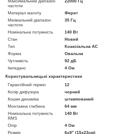
Максимальний діапазон
22000 Гц
частоти
Матеріал магніту
Ферит
Мінімальний діапазон
35 Гц
частоти
Номінальна потужність
140 Вт
Стан
Новий
Тип
Коаксіальна АС
Форма
Овальна
Чутливість
92 дБ
Імпеданс
4 Ом
Користувальницькі характеристики
Гарантійний термін
12
Колір дифузора
чорний
Кошик динаміка
штампований
Монтажна глибина
64 мм
Номінальна потужність
140 Вт
RMS
Опір
4 Ом
Розмір
6x9" (15х23см)