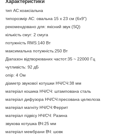
Характеристики
тип АС:коаксіальна
типорозмір АС: овальна 15 х 23 см (6х9")
рекомендовано для: якісний звук (SQ)
кількість смуг: 2 смуга
потужність RMS:140 Вт
максимальна потужність:250 Вт
Діапазон відтворюваних частот:35 ~ 22000 Гц
чутливість: 92 дБ
опір: 4 Ом
діаметр звукової котушки НЧ/СЧ:38 мм
матеріал кошика НЧ/СЧ: штампована сталь
матеріал дифузора НЧ/СЧ:пресована целюлоза
матеріал магніту НЧ/СЧ:Феррит
матеріал підвісу НЧ/СЧ: Разина
звукова котушка ВЧ:25 мм
матеріал мембрани ВЧ: шовк