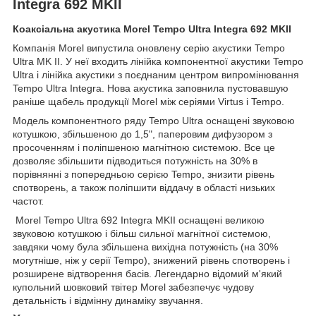
Integra 692 MKII
Коаксіальна акустика Morel Tempo Ultra Integra 692 MKII
Компанія Morel випустила оновлену серію акустики Tempo
Ultra MK II. У неї входить лінійка компонентної акустики Tempo
Ultra і лінійка акустики з поєднаним центром випромінювання
Tempo Ultra Integra. Нова акустика заповнила пустовавшую
раніше щабель продукції Morel між серіями Virtus і Tempo.
Модель компонентного ряду Tempo Ultra оснащені звуковою
котушкою, збільшеною до 1,5", паперовим дифузором з
просоченням і поліпшеною магнітною системою. Все це
дозволяє збільшити підводиться потужність на 30% в
порівнянні з попередньою серією Tempo, знизити рівень
спотворень, а також поліпшити віддачу в області низьких
частот.
Morel Tempo Ultra 692 Integra MKII оснащені великою
звуковою котушкою і більш сильної магнітної системою,
завдяки чому була збільшена вихідна потужність (на 30%
могутніше, ніж у серії Tempo), знижений рівень спотворень і
розширене відтворення басів. Легендарно відомий м'який
купольний шовковий твітер Morel забезпечує чудову
детальність і відмінну динаміку звучання.