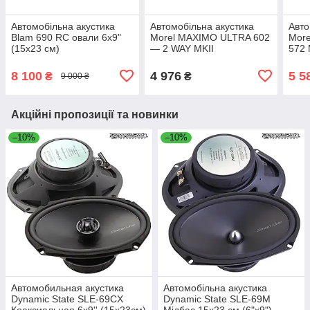
Автомобільна акустика
Автомобільна акустика
Авто
Blam 690 RC овали 6х9"
Morel MAXIMO ULTRA 602
More
(15х23 см)
— 2 WAY MKII
572 
Компонентна 16.5 см
овал
(6.5")
8 100
4 976
5 5
₴
₴
9 000 ₴
Акційні пропозиції та новинки
–10%
–10%
Автомобильная акустика
Автомобільна акустика
Dynamic State SLE-69CX
Dynamic State SLE-69M
Коаксиальная 6x9'' (15х23см)
Мідбас 15x23 см (6"x9")