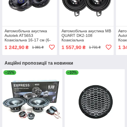
Автомобільна акустика
Автомобільна акустика MB
Авто
Autotek ATS653
QUART DK2-108
Auto
Коаксіальна 16-17 см (6-
Коаксіальна
Коак
6.5")
6.5")
1 242,90
1 557,90
1 3
₴
₴
1 381 ₴
1 731 ₴
Акційні пропозиції та новинки
–15%
–10%