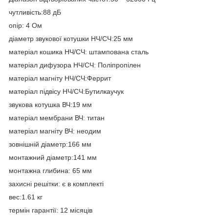
чутливість:88 дБ
опір: 4 Ом
діаметр звукової котушки НЧ/СЧ:25 мм
матеріал кошика НЧ/СЧ: штампована сталь
матеріал дифузора НЧ/СЧ: Поліпропілен
матеріал магніту НЧ/СЧ:Феррит
матеріал підвісу НЧ/СЧ:Бутилкаучук
звукова котушка ВЧ:19 мм
матеріал мембрани ВЧ: титан
матеріал магніту ВЧ: неодим
зовнішній діаметр:166 мм
монтажний діаметр:141 мм
монтажна глибина: 65 мм
захисні решітки: є в комплекті
вес:1.61 кг
термін гарантії: 12 місяців