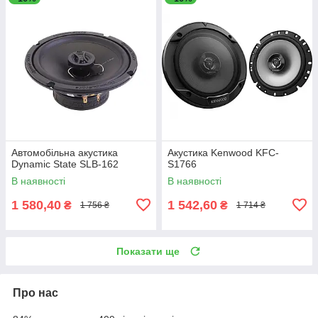
Автомобільна акустика
Акустика Kenwood KFC-
Dynamic State SLB-162
S1766
В наявності
В наявності
1 580,40
1 542,60
₴
₴
1 756 ₴
1 714 ₴
Показати ще
Про нас