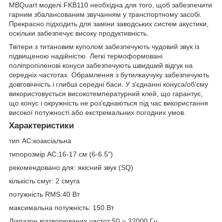
MBQuart моделі FKB110 необхідна для того, щоб забезпечити
гарним збалансованим звучанням у транспортному засобі.
Прекрасно підходить для заміни заводських систем акустики,
оскільки забезпечує високу продуктивність.
Твітери з титановим куполом забезпечують чудовий звук із
підвищеною надійністю. Легкі термоформовані
поліпропіленові конуси забезпечують швидший відгук на
середніх частотах. Обрамлення з бутилкаучуку забезпечують
довговічність і глибші середні баси. У з'єднанні конуса/об'єму
використовується високотемпературний клей, що гарантує,
що конус і окружність не роз'єднаються під час використання
високої потужності або екстремальних погодних умов.
Характеристики
тип АС:коаксіальна
типорозмір АС:16-17 см (6-6.5")
рекомендовано для: якісний звук (SQ)
кількість смуг: 2 смуга
потужність RMS:40 Вт
максимальна потужність: 150 Вт
Діапазон відтворюваних частот:50 ~ 32000 Гц