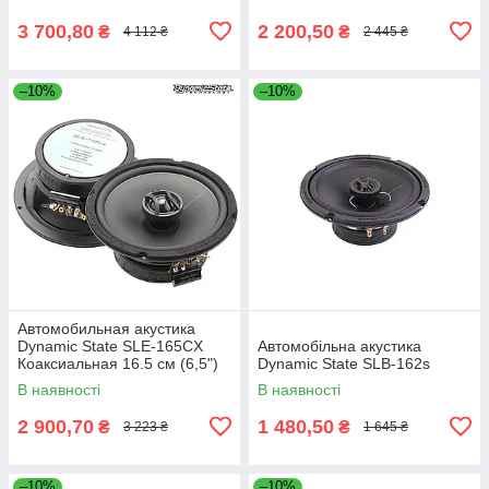
3 700,80
2 200,50
₴
₴
4 112 ₴
2 445 ₴
–10%
–10%
Автомобильная акустика
Dynamic State SLE-165CX
Автомобільна акустика
Коаксиальная 16.5 см (6,5")
Dynamic State SLB-162s
В наявності
В наявності
2 900,70
1 480,50
₴
₴
3 223 ₴
1 645 ₴
–10%
–10%