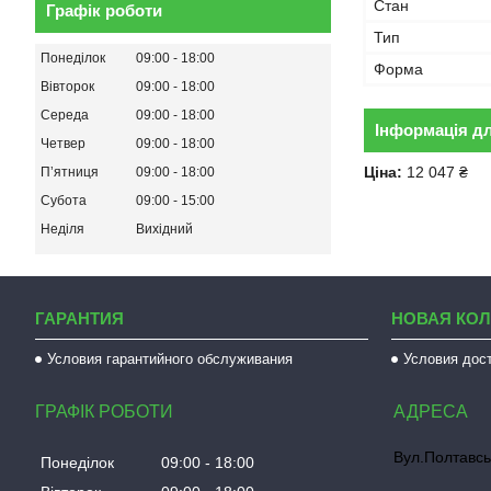
Стан
Графік роботи
Тип
Понеділок
09:00
18:00
Форма
Вівторок
09:00
18:00
Середа
09:00
18:00
Інформація д
Четвер
09:00
18:00
Ціна:
12 047 ₴
Пʼятниця
09:00
18:00
Субота
09:00
15:00
Неділя
Вихідний
ГАРАНТИЯ
НОВАЯ КО
Условия гарантийного обслуживания
Условия дос
ГРАФІК РОБОТИ
Вул.Полтавсь
Понеділок
09:00
18:00