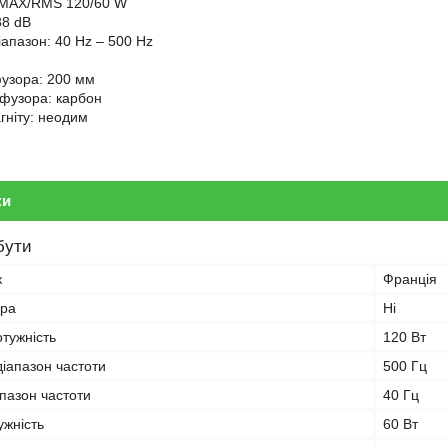
: MAX/RMS 120/60 W
88 dB
іапазон: 40 Hz – 500 Hz
узора: 200 мм
фузора: карбон
гніту: неодим
ки
бути
к
Франція
ера
Ні
тужність
120 Вт
іапазон частоти
500 Гц
пазон частоти
40 Гц
ужність
60 Вт