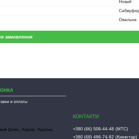
Новий
Сабвуфе
Овальна
ля замовлення
ЛОНКА
тавки и оплаты
+380 (66) 506-44-48
МТС
кий Шлях, Харків, Україна
+380 (68) 486-74-82
Киевстар