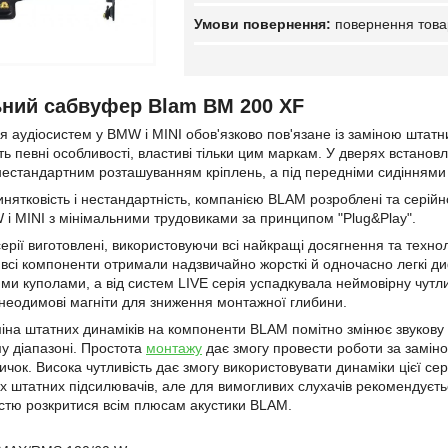
повернення това
ний сабвуфер Blam BM 200 XF
я аудіосистем у BMW і MINI обов'язково пов'язане із заміною штатни
ь певні особливості, властиві тільки цим маркам. У дверях встано
нестандартним розташуванням кріплень, а під передніми сидіннями в
нятковість і нестандартність, компанією BLAM розроблені та серій
 і MINI з мінімальними трудовиками за принципом "Plug&Play".
ерії виготовлені, використовуючи всі найкращі досягнення та технол
всі компоненти отримали надзвичайно жорсткі й одночасно легкі ди
ми куполами, а від систем LIVE серія успадкувала неймовірну чутли
неодимові магніти для зниження монтажної глибини.
міна штатних динаміків на компоненти BLAM помітно змінює звукову 
у діапазоні. Простота
монтажу
дає змогу провести роботи за заміно
ичок. Висока чутливість дає змогу використовувати динаміки цієї се
 штатних підсилювачів, але для вимогливих слухачів рекомендуєть
істю розкритися всім плюсам акустики BLAM.