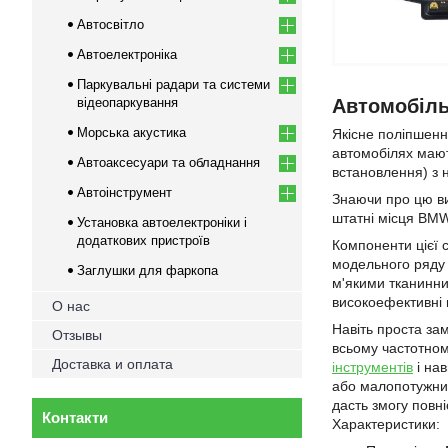
Автосвітло
Автоелектроніка
Паркувальні радари та системи
відеопаркування
Автомобіль
Морська акустика
Якісне поліпшенн
автомобілях мают
Автоаксесуари та обладнання
встановлення) з 
Автоінструмент
Знаючи про цю ви
штатні місця BMW
Установка автоелектроніки і
додаткових пристроїв
Компоненти цієї с
модельного ряду 
Заглушки для фаркопа
м'якими тканинни
високоефективні 
О нас
Навіть проста за
Отзывы
всьому частотном
Доставка и оплата
інструментів
і нав
або малопотужних
дасть змогу повн
Контакти
Характеристики: