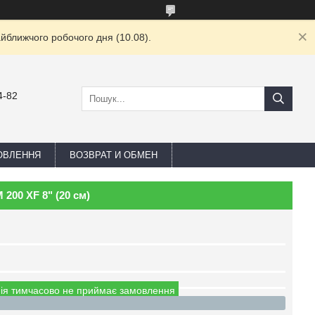
йближчого робочого дня (10.08).
4-82
ОВЛЕННЯ
ВОЗВРАТ И ОБМЕН
200 XF 8" (20 см)
ія тимчасово не приймає замовлення