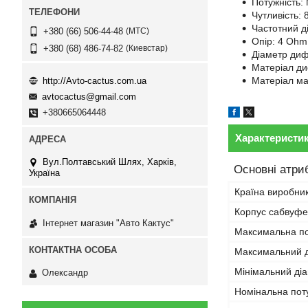
Потужність
Чутливість: 
Частотний д
МТС
+380 (66) 506-44-48
Опір: 4 Ohm
Киевстар
+380 (68) 486-74-82
Діаметр диф
Матеріал ди
Матеріал ма
http://Avto-cactus.com.ua
avtocactus@gmail.com
+380665064448
Характеристи
Вул.Полтавський Шлях, Харків,
Основні атри
Україна
Країна виробни
Корпус сабвуф
Інтернет магазин "Авто Кактус"
Максимальна по
Максимальний д
Мінімальний діа
Олександр
Номінальна пот