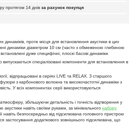
ру протягом 14 днів
за рахунок покупця
х динаміків, проте місця для встановлення акустики в цих
влені динаміки діаметром 10 см (часто з обмеженою глибиною
становлені дуже специфічні, плоскі басові динаміки.
но випускаються спеціалізовані компоненти для встановлення в
огії, відпрацьовані в серіях LIVE та RELAX. З старшого
фузори з карбонового волокна та високочастотні динаміки з
вість. У всіх компонентах серії використовуються
атмосферу, збільшуючи детальність і точність відтворення у
ю акустики навіть своїми руками, за мінімального
набору
рії навіть безпосередньо від підсилювача головного пристрою
ся застосування додаткового зовнішнього підсилювача, що