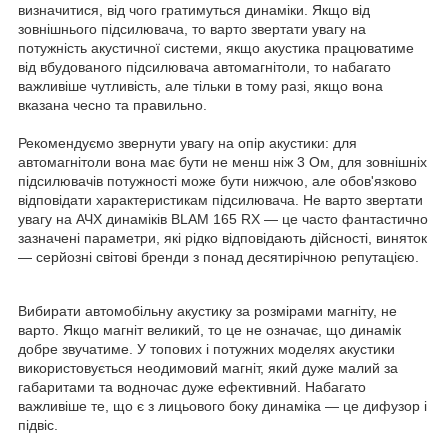
визначитися, від чого гратимуться динаміки. Якщо від
зовнішнього підсилювача, то варто звертати увагу на
потужність акустичної системи, якщо акустика працюватиме
від вбудованого підсилювача автомагнітоли, то набагато
важливіше чутливість, але тільки в тому разі, якщо вона
вказана чесно та правильно.
Рекомендуємо звернути увагу на опір акустики: для
автомагнітоли вона має бути не менш ніж 3 Ом, для зовнішніх
підсилювачів потужності може бути нижчою, але обов'язково
відповідати характеристикам підсилювача. Не варто звертати
увагу на АЧХ динаміків BLAM 165 RX — це часто фантастично
зазначені параметри, які рідко відповідають дійсності, виняток
— серйозні світові бренди з понад десятирічною репутацією.
Вибирати автомобільну акустику за розмірами магніту, не
варто. Якщо магніт великий, то це не означає, що динамік
добре звучатиме. У топових і потужних моделях акустики
використовується неодимовий магніт, який дуже малий за
габаритами та водночас дуже ефективний. Набагато
важливіше те, що є з лицьового боку динаміка — це дифузор і
підвіс.