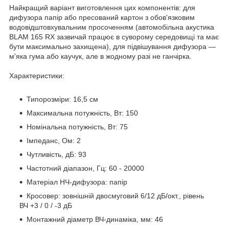
Найкращий варіант виготовлення цих компонентів: для
дифузора папір або пресований картон з обов'язковим
водовідштовхувальним просоченням (автомобільна акустика
BLAM 165 RX зазвичай працює в суворому середовищі та має
бути максимально захищена), для підвішування дифузора —
м'яка гума або каучук, але в жодному разі не ганчірка.
Характеристики:
Типорозміри: 16,5 см
Максимальна потужність, Вт: 150
Номінальна потужність, Вт: 75
Імпеданс, Ом: 2
Чутливість, дБ: 93
Частотний діапазон, Гц: 60 - 20000
Матеріал НЧ-дифузора: папір
Кросовер: зовнішній двосмуговий 6/12 дБ/окт., рівень
ВЧ +3 / 0 / -3 дБ
Монтажний діаметр ВЧ-динаміка, мм: 46