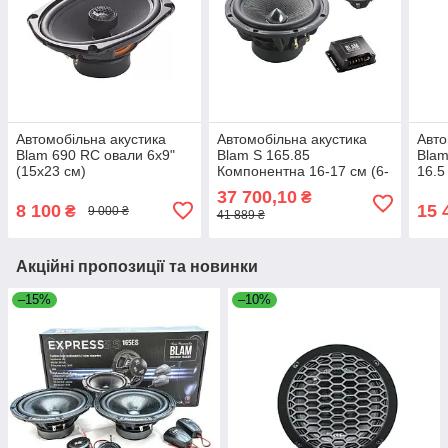
Автомобільна акустика
Автомобільна акустика
Авто
Blam 690 RC овали 6х9"
Blam S 165.85
Blam
(15х23 см)
Компонентна 16-17 см (6-
16.5
6.5")
37 700,10
₴
8 100
15 
₴
9 000 ₴
41 889 ₴
Акційні пропозиції та новинки
–15%
–10%