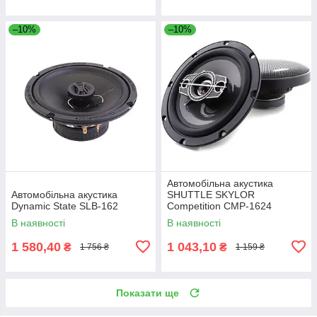
–10%
–10%
Автомобільна акустика
Автомобільна акустика
SHUTTLE SKYLOR
Dynamic State SLB-162
Competition CMP-1624
Коаксіальна
В наявності
В наявності
1 580,40
1 043,10
₴
₴
1 756 ₴
1 159 ₴
Показати ще