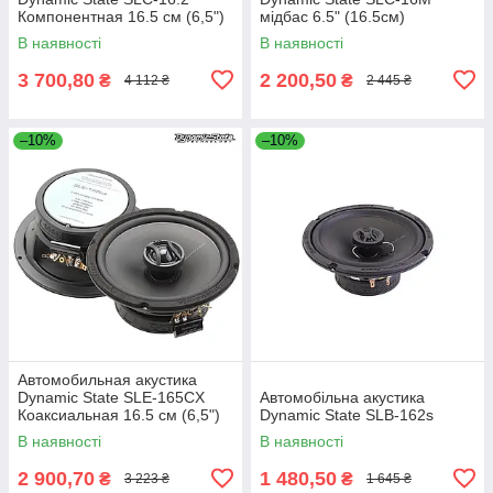
Компонентная 16.5 см (6,5")
мідбас 6.5" (16.5см)
В наявності
В наявності
3 700,80
2 200,50
₴
₴
4 112 ₴
2 445 ₴
–10%
–10%
Автомобильная акустика
Dynamic State SLE-165CX
Автомобільна акустика
Коаксиальная 16.5 см (6,5")
Dynamic State SLB-162s
В наявності
В наявності
2 900,70
1 480,50
₴
₴
3 223 ₴
1 645 ₴