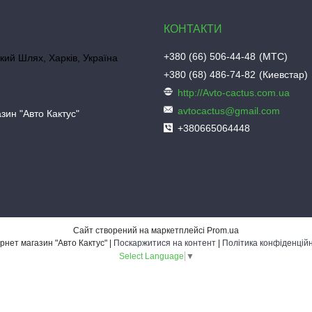
+380 (66) 506-44-48
МТС
кий Шлях, Харків, Україна
+380 (68) 486-74-82
Киевстар
http://Avto-cactus.com.ua
avtocactus@gmail.com
зин "Авто Кактус"
+380665064448
Сайт створений на маркетплейсі
Prom.ua
Інтернет магазин "Авто Кактус" |
Поскаржитися на контент
|
Політика конфіденційн
Select Language
▼