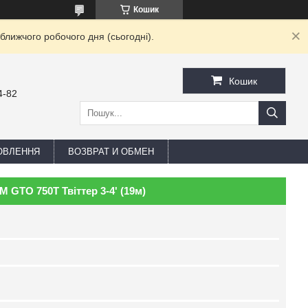
Кошик
ближчого робочого дня (сьогодні).
Кошик
4-82
ОВЛЕННЯ
ВОЗВРАТ И ОБМЕН
 GTO 750T Твіттер 3-4' (19м)