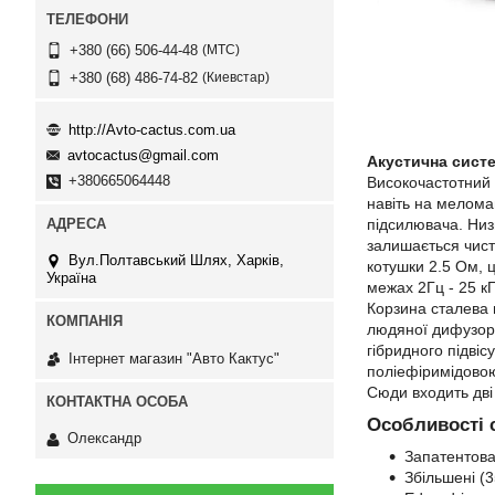
МТС
+380 (66) 506-44-48
Киевстар
+380 (68) 486-74-82
http://Avto-cactus.com.ua
avtocactus@gmail.com
Акустична сист
+380665064448
Високочастотний 
навіть на меломан
підсилювача. Низ
залишається чист
Вул.Полтавський Шлях, Харків,
котушки 2.5 Ом, ц
Україна
межах 2Гц - 25 кГ
Корзина сталева 
людяної дифузор,
гібридного підвіс
Інтернет магазин "Авто Кактус"
поліефіримідовою
Сюди входить дві 
Особливості с
Олександр
Запатентова
Збільшені (3