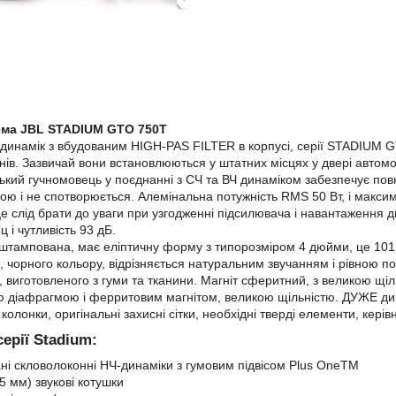
ема JBL STADIUM GTO 750T
динамік з вбудованим HIGH-PAS FILTER в корпусі, серії STADIUM GT
ів. Зазвичай вони встановлюються у штатних місцях у двері автомобі
ький гучномовець у поєднанні з СЧ та ВЧ динаміком забезпечує пов
ою і не спотворюється. Алемінальна потужність RMS 50 Вт, і максим
е слід брати до уваги при узгодженні підсилювача і навантаження ди
ц і чутливість 93 дБ.
штампована, має еліптичну форму з типорозміром 4 дюйми, це 101м,
 чорного кольору, відрізняється натуральним звучанням і рівною по
у, виготовленого з гуми та тканини. Магніт сферитний, з великою щі
 діафрагмою і ферритовим магнітом, великою щільністю. ДУЖЕ ди
колонки, оригінальні захисні сітки, необхідні тверді елементи, кері
ерії Stadium:
ні скловолоконні НЧ-динаміки з гумовим підвісом Plus OneTM
5 мм) звукові котушки