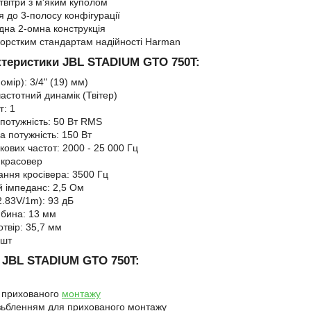
твітри з м'яким куполом
я до 3-полосу конфігурації
дна 2-омна конструкція
жорстким стандартам надійності Harman
актеристики JBL STADIUM GTO 750T:
омір): 3/4" (19) мм)
астотний динамік (Твітер)
г: 1
потужність: 50 Вт RMS
 потужність: 150 Вт
кових частот: 2000 - 25 000 Гц
 красовер
ання кросівера: 3500 Гц
 імпеданс: 2,5 Ом
2.83V/1m): 93 дБ
бина: 13 мм
твір: 35,7 мм
 шт
 JBL STADIUM GTO 750T:
 прихованого
монтажу
ізьбленням для прихованого монтажу