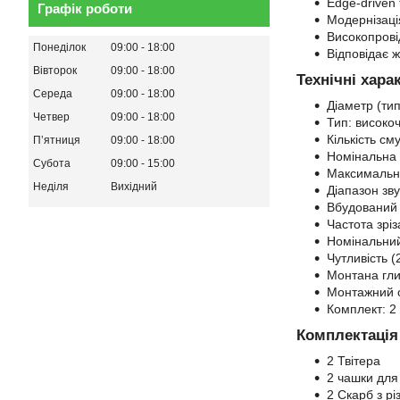
Edge-driven 
Графік роботи
Модернізаці
Високопрові
Понеділок
09:00
18:00
Відповідає 
Вівторок
09:00
18:00
Технічні хар
Середа
09:00
18:00
Діаметр (тип
Четвер
09:00
18:00
Тип: високоч
Кількість сму
Пʼятниця
09:00
18:00
Номінальна 
Субота
09:00
15:00
Максимальна
Неділя
Вихідний
Діапазон зву
Вбудований
Частота зріз
Номінальний
Чутливість (
Монтана гли
Монтажний о
Комплект: 2
Комплектація
2 Твітера
2 чашки для
2 Скарб з р