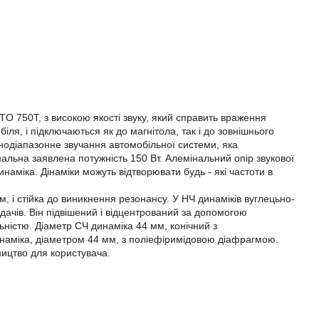
O 750T, з високою якості звуку, який справить враження
ля, і підключаються як до магнітола, так і до зовнішнього
нодіапазонне звучання автомобільної системи, яка
альна заявлена потужність 150 Вт. Алемінальний опір звукової
наміка. Дінаміки можуть відтворювати будь - які частоти в
 і стійка до виникнення резонансу. У НЧ динаміків вуглецьно-
дачів. Він підвішений і відцентрований за допомогою
льністю. Діаметр СЧ динаміка 44 мм, конічний з
наміка, діаметром 44 мм, з поліефіримідовою діафрагмою.
вництво для користувача.