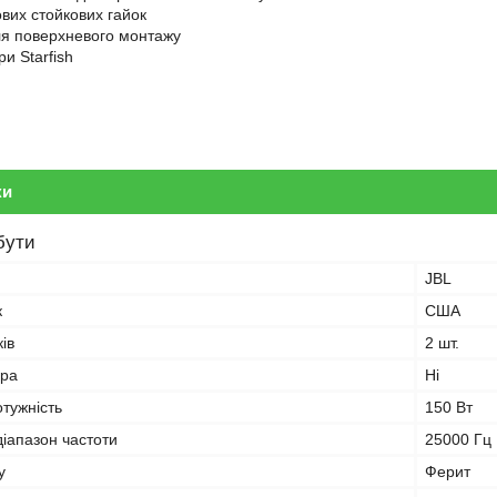
ових стойкових гайок
ля поверхневого монтажу
ри Starfish
ки
бути
JBL
к
США
ків
2 шт.
ера
Ні
тужність
150 Вт
іапазон частоти
25000 Гц
у
Ферит