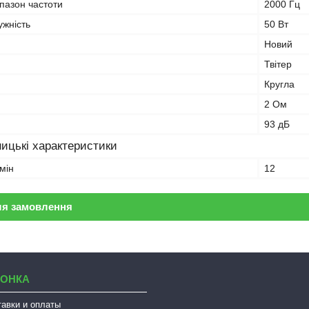
пазон частоти
2000 Гц
ужність
50 Вт
Новий
Твітер
Кругла
2 Ом
93 дБ
ицькі характеристики
мін
12
ля замовлення
ЛОНКА
тавки и оплаты