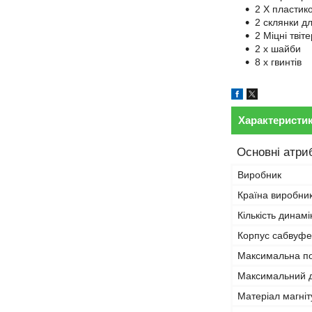
2 Х пластик
2 склянки д
2 Міцні твіте
2 х шайби
8 х гвинтів
Характеристи
Основні атри
Виробник
Країна виробни
Кількість динамі
Корпус сабвуф
Максимальна по
Максимальний д
Матеріал магніт