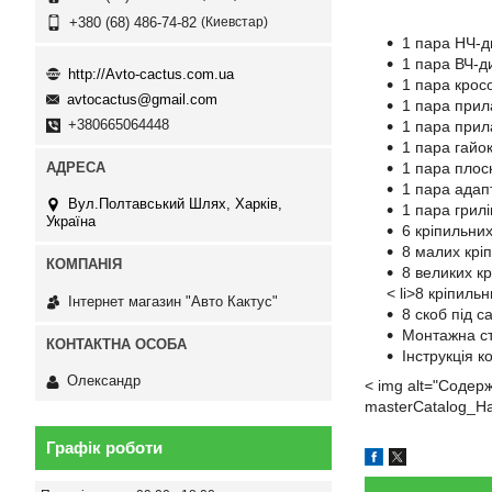
Киевстар
+380 (68) 486-74-82
1 пара НЧ-д
1 пара ВЧ-д
http://Avto-cactus.com.ua
1 пара крос
avtocactus@gmail.com
1 пара при
+380665064448
1 пара прил
1 пара гайо
1 пара плос
1 пара адап
Вул.Полтавський Шлях, Харків,
1 пара грилі
Україна
6 кріпильних
8 малих крі
8 великих к
< li>8 кріпиль
Інтернет магазин "Авто Кактус"
8 скоб під с
Монтажна ст
Інструкція к
Олександр
< img alt="Содерж
masterCatalog_H
Графік роботи