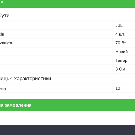
ки
бути
JBL
ків
4 шт.
ужність
70 Вт
Новий
Твітер
3 Ом
ицькі характеристики
мін
12
ля замовлення