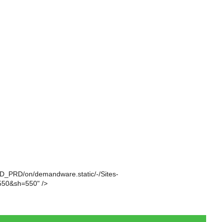
ND_PRD/on/demandware.static/-/Sites-
550&sh=550" />