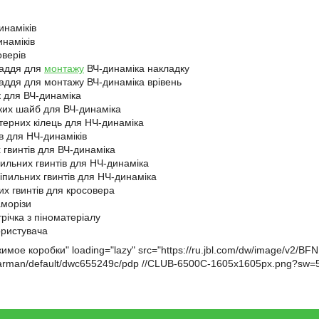
инаміків
инаміків
оверів
ладдя для
монтажу
ВЧ-динаміка накладку
аддя для монтажу ВЧ-динаміка врівень
к для ВЧ-динаміка
ких шайб для ВЧ-динаміка
терних кілець для НЧ-динаміка
в для НЧ-динаміків
 гвинтів для ВЧ-динаміка
пильних гвинтів для НЧ-динаміка
ріпильних гвинтів для НЧ-динаміка
них гвинтів для кросовера
аморізи
річка з піноматеріалу
ористувача
имое коробки" loading="lazy" src="https://ru.jbl.com/dw/image/v2/BF
arman/default/dwc655249c/pdp //CLUB-6500C-1605x1605px.png?sw=