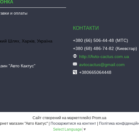
ЛОНКА
тавки и оплаты
+380 (66) 506-44-48
МТС
кий Шлях, Харків, Україна
+380 (68) 486-74-82
Киевстар
http://Avto-cactus.com.ua
avtocactus@gmail.com
зин "Авто Кактус"
+380665064448
Сайт створений на маркетплейсі
Prom.ua
Інтернет магазин "Авто Кактус" |
Поскаржитися на контент
|
Політика конфіденційн
Select Language
▼