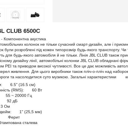
BL CLUB 6500C
- Компонентна акустика
втомобільних колонок не тільки сучасний смарт-дизайн, але і приємн
к були розроблені під кожен типорозмір будь-якого транспорту. Чи 
уть для будь-якого автомобіля й не тільки. Лінія JBL CLUB також п
існому дизайну лінії, автомобільні колонки JBL CLUB обладнані фі
ом PEI та приводом високої чутливості. Все це дає можливість авто
ерел живлення. Для цього виробники також пліч-о-пліч над набор
ороги та насолодитися суто музикою. Загальні характеристики к
м: 6.5" (16.5 см)
ужність (RMS): 60 Вт
: 55 ~ 20000 Гц
): 92 дБ
 3 Ом
, дюйм: 1" (25,5 мм)
ту: Ферит
ампована сталева