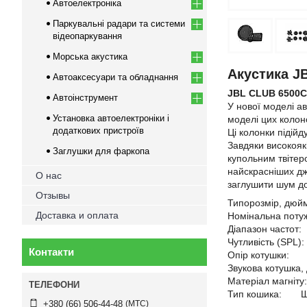
Автоелектроніка
Паркувальні радари та системи
відеопаркування
Морська акустика
Акустика J
Автоаксесуари та обладнання
JBL CLUB 6500C
Автоінструмент
У нової моделі а
Установка автоелектроніки і
моделі цих колоно
додаткових пристроїв
Ці колонки підійд
Завдяки високояк
Заглушки для фаркопа
купольним твітер
найскрасніших дж
О нас
заглушити шум д
Отзывы
Типорозмір, дюй
Доставка и оплата
Номінальна пот
Діапазон частот
Чутливість (SPL
Контакти
Опір котушки:
Звукова котушка
Матеріал магні
Тип кошика: Шт
МТС
+380 (66) 506-44-48