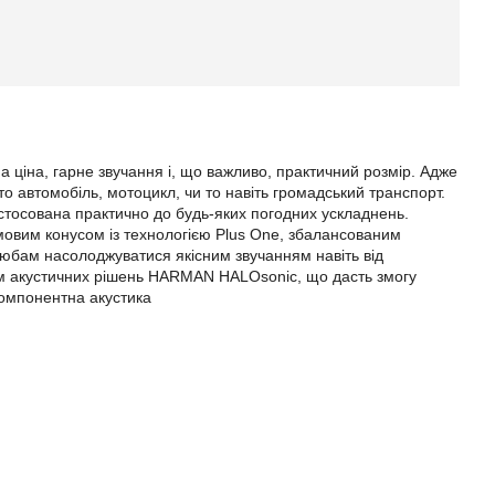
а ціна, гарне звучання і, що важливо, практичний розмір. Адже
то автомобіль, мотоцикл, чи то навіть громадський транспорт.
ристосована практично до будь-яких погодних ускладнень.
рмовим конусом із технологією Plus One, збалансованим
любам насолоджуватися якісним звучанням навіть від
ом акустичних рішень HARMAN HALOsonic, що дасть змогу
омпонентна акустика