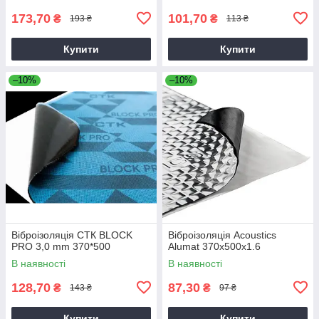
173,70
101,70
₴
₴
193 ₴
113 ₴
Купити
Купити
–10%
–10%
Віброізоляція СТК BLOCK
Віброізоляція Acoustics
PRO 3,0 mm 370*500
Alumat 370x500x1.6
В наявності
В наявності
128,70
87,30
₴
₴
143 ₴
97 ₴
Купити
Купити