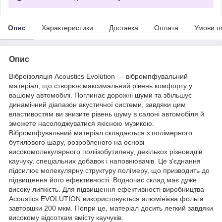
Опис
Характеристики
Доставка
Оплата
Умови п
Опис
Віброізоляція Acoustics Evolution — вібромпфувальний
матеріал, що створює максимальний рівень комфорту у
вашому автомобілі. Поглинає дорожні шуми та збільшує
динамічний діапазон акустичної системи, завдяки цим
властивостям ви знизите рівень шуму в салоні автомобіля й
зможете насолоджуватися якісною музикою.
Вібромпфувальний матеріал складається з полімерного
бутилового шару, розробленого на основі
високомолекулярного поліізобутилену, декількох різновидів
каучуку, спеціальних добавок і наповнювачів. Це з'єднання
підсилює молекулярну структуру полімеру, що призводить до
підвищення його ефективності. Водночас склад має дуже
високу липкість. Для підвищення ефективності виробництва
Acoustics EVOLUTION використовується алюмінієва фольга
завтовшки 200 мкм. Попри це, матеріал досить легкий завдяки
високому відсоткам вмісту каучуків.