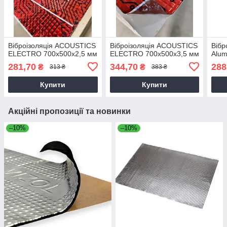
Віброізоляція ACOUSTICS
Віброізоляція ACOUSTICS
Вібр
ELECTRO 700x500x2,5 мм
ELECTRO 700x500x3,5 мм
Alum
281,70
344,70
288
₴
₴
313 ₴
383 ₴
Купити
Купити
Акційні пропозиції та новинки
–10%
–10%