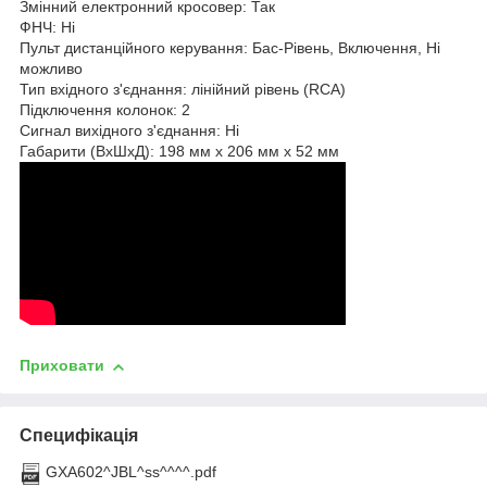
Змінний електронний кросовер: Так
ФНЧ: Ні
Пульт дистанційного керування: Бас-Рівень, Включення, Ні
можливо
Тип вхідного з'єднання: лінійний рівень (RCA)
Підключення колонок: 2
Сигнал вихідного з'єднання: Ні
Габарити (ВхШхД): 198 мм x 206 мм x 52 мм
Приховати
Специфікація
GXA602^JBL^ss^^^^.pdf