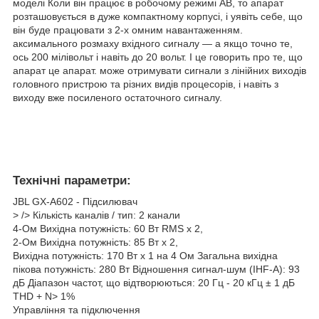
моделі Коли він працює в робочому режимі АВ, то апарат
розташовується в дуже компактному корпусі, і уявіть себе, що
він буде працювати з 2-х омним навантаженням.
аксимального розмаху вхідного сигналу — а якщо точно те,
ось 200 мілівольт і навіть до 20 вольт. І це говорить про те, що
апарат це апарат. може отримувати сигнали з лінійних виходів
головного пристрою та різних видів процесорів, і навіть з
виходу вже посиленого остаточного сигналу.
Технічні параметри:
JBL GX-A602 - Підсилювач
> /> Кількість каналів / тип: 2 канали
4-Ом Вихідна потужність: 60 Вт RMS х 2,
2-Ом Вихідна потужність: 85 Вт х 2,
Вихідна потужність: 170 Вт х 1 на 4 Ом Загальна вихідна
пікова потужність: 280 Вт Відношення сигнал-шум (IHF-A): 93
дБ Діапазон частот, що відтворюються: 20 Гц - 20 кГц ± 1 дБ
THD + N> 1%
Управління та підключення