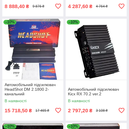
8 888,40
4 287,60
₴
₴
9 876 ₴
4 764 ₴
–10%
–10%
Автомобільний підсилювач
HeadShot DM 2.1800 2-
Автомобільний підсилювач
канальний
Kicx RX 70.2 ver.2
В наявності
В наявності
15 718,50
2 797,20
₴
₴
17 465 ₴
3 108 ₴
–10%
–10%