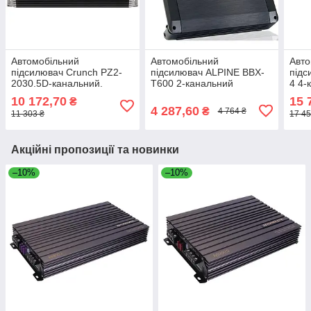
Автомобільний
Автомобільний
Авто
підсилювач Crunch PZ2-
підсилювач ALPINE BBX-
підс
2030.5D-канальний.
T600 2-канальний
4 4-
10 172,70
15 
₴
4 287,60
₴
4 764 ₴
11 303 ₴
17 45
Акційні пропозиції та новинки
–10%
–10%