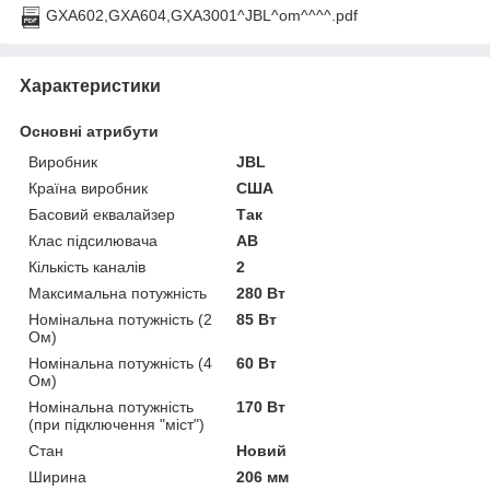
GXA602,GXA604,GXA3001^JBL^om^^^^.pdf
Характеристики
Основні атрибути
Виробник
JBL
Країна виробник
США
Басовий еквалайзер
Так
Клас підсилювача
AB
Кількість каналів
2
Максимальна потужність
280 Вт
Номінальна потужність (2
85 Вт
Ом)
Номінальна потужність (4
60 Вт
Ом)
Номінальна потужність
170 Вт
(при підключення "міст")
Стан
Новий
Ширина
206 мм