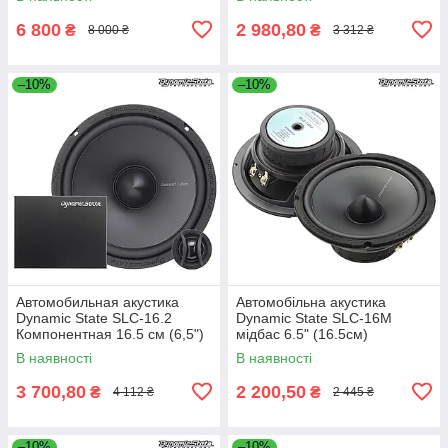
6 800
2 980,80
₴
₴
8 000 ₴
3 312 ₴
–10%
–10%
Автомобильная акустика
Автомобільна акустика
Dynamic State SLC-16.2
Dynamic State SLC-16M
Компонентная 16.5 см (6,5")
мідбас 6.5" (16.5см)
В наявності
В наявності
3 700,80
2 200,50
₴
₴
4 112 ₴
2 445 ₴
–10%
–10%