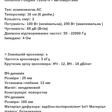
Тип: компонентна АС
Типорозмір: 16 см (6 дюйм.)
Кількість смуг: 2
Потужність: 100 Вт (номінальна), 200 Вт (максимальна )
Чутливість: 89 дБ (Вт/м)
Діапазон відтворюваних частот: 55 - 22000 Гц
Імпеданс: 4 Ом
> Зовнішній кросовер: є
Частота кросовера: 3 кГц
Крутизна зрізу кросовера: НЧ - 12, ВЧ - 18 дБ/окт
ВЧ-динамік
Розміри : 25 мм
Установча глибина: 13 мм
Магніт: неодимовий
Конструкція: поворотна
НЧ-динамік
Розміри: 165 мм
Матеріал дифузора: карбон-поліпропілен< br/> Матеріал
підвісу: бутилкаучук