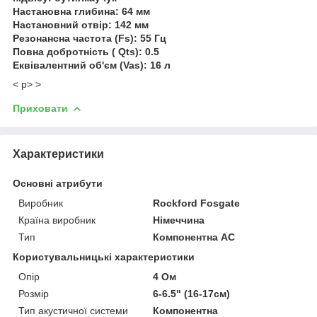
Настановна глибина: 64 мм
Настановний отвір: 142 мм
Резонансна частота (Fs): 55 Гц
Повна добротність ( Qts): 0.5
Еквівалентний об'єм (Vas): 16 л
< p>
>
Приховати
Характеристики
Основні атрибути
Виробник
Rockford Fosgate
Країна виробник
Німеччина
Тип
Компонентна АС
Користувальницькі характеристики
Опір
4 Ом
Розмір
6-6.5" (16-17см)
Тип акустичної системи
Компонентна