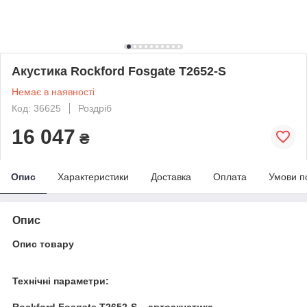
Акустика Rockford Fosgate T2652-S
Немає в наявності
Код: 36625
Роздріб
16 047
₴
Опис
Характеристики
Доставка
Оплата
Умови п
Опис
Опис товару
Технічні параметри:
Rockford Fosgate T2652-S – автоакустика