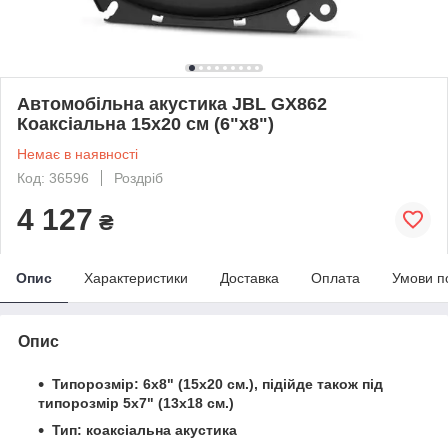
Автомобільна акустика JBL GX862
Коаксіальна 15x20 см (6"x8")
Немає в наявності
Код: 36596
Роздріб
4 127
₴
Опис
Характеристики
Доставка
Оплата
Умови п
Опис
Типорозмір: 6x8" (15x20 см.), підійде також під
типорозмір 5x7" (13x18 см.)
Тип: коаксіальна акустика