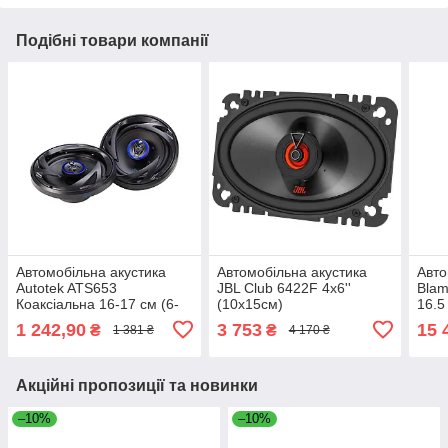
Подібні товари компанії
Автомобільна акустика
Автомобільна акустика
Авто
Autotek ATS653
JBL Club 6422F 4x6''
Blam
Коаксіальна 16-17 см (6-
(10х15см)
16.5
6.5")
1 242,90
3 753
15 
₴
₴
1 381 ₴
4 170 ₴
Акційні пропозиції та новинки
–10%
–10%